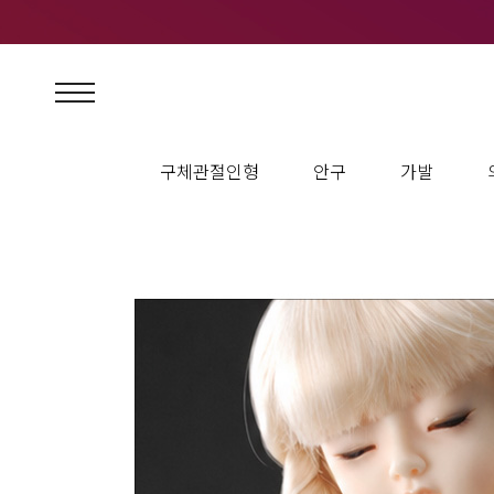
구체관절인형
안구
가발