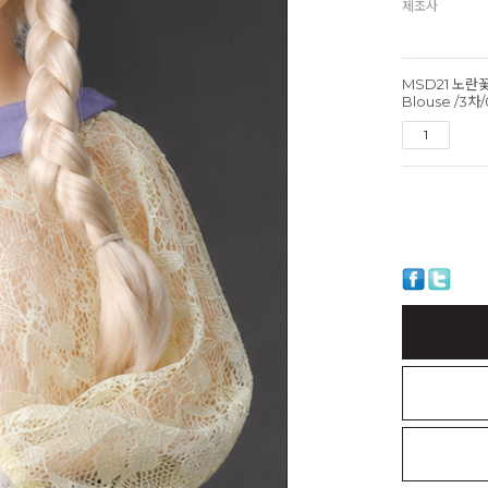
제조사
MSD21 노란꽃
Blouse /3차/