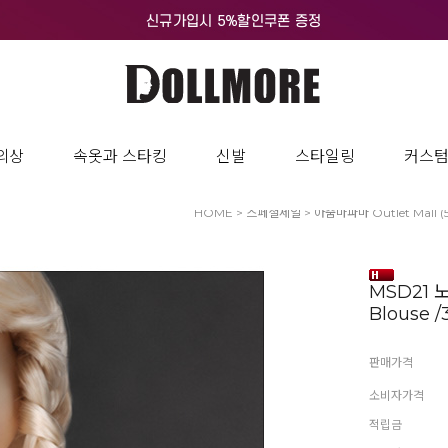
의상
속옷과 스타킹
신발
스타일링
커스
HOME
>
스페셜세일
>
아줌마파마 Outlet Mall (
MSD21 
Blouse /
판매가격
소비자가격
적립금