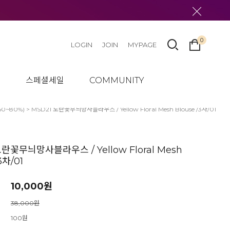
0
LOGIN
JOIN
MYPAGE
텀
스페셜세일
COMMUNITY
50~80%)
> MSD21 노란꽃무늬망사블라우스 / Yellow Floral Mesh Blouse /3차/01
노란꽃무늬망사블라우스 / Yellow Floral Mesh
3차/01
10,000
원
38,000원
100원