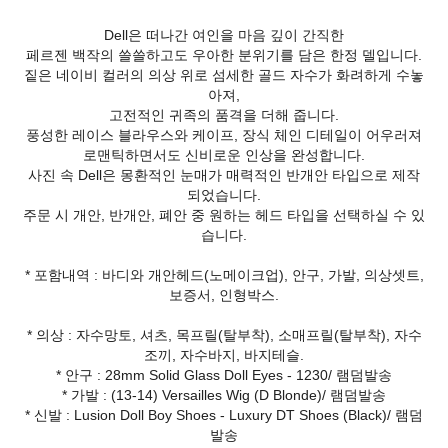
Dell은 떠나간 여인을 마음 깊이 간직한
페르젠 백작의 쓸쓸하고도 우아한 분위기를 담은 한정 델입니다.
짙은 네이비 컬러의 의상 위로 섬세한 골드 자수가 화려하게 수놓
아져,
고전적인 귀족의 품격을 더해 줍니다.
풍성한 레이스 블라우스와 케이프, 장식 체인 디테일이 어우러져
로맨틱하면서도 신비로운 인상을 완성합니다.
사진 속 Dell은 몽환적인 눈매가 매력적인 반개안 타입으로 제작
되었습니다.
주문 시 개안, 반개안, 폐안 중 원하는 헤드 타입을 선택하실 수 있
습니다.
* 포함내역 : 바디와 개안헤드(노메이크업), 안구, 가발, 의상셋트,
보증서, 인형박스.
* 의상 : 자수망토, 셔츠, 목프릴(탈부착), 소매프릴(탈부착), 자수
조끼, 자수바지, 바지테슬.
* 안구 : 28mm Solid Glass Doll Eyes - 1230/ 램덤발송
* 가발 : (13-14) Versailles Wig (D Blonde)/ 램덤발송
* 신발 : Lusion Doll Boy Shoes - Luxury DT Shoes (Black)/ 램덤
발송