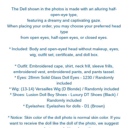
The Dell shown in the photos is made with an alluring half-
open-eye type,
featuring a dreamy and captivating gaze.
When placing your order, you may choose your preferred head
type
from open eyes, half-open eyes, or closed eyes.
* Included: Body and open-eyed head without makeup, eyes,
wig, outfit set, certificate, and doll box.
* Outfit: Embroidered cape, shirt, neck frill, sleeve frills,
embroidered vest, embroidered pants, and pants tassel.
* Eyes: 28mm Solid Glass Doll Eyes - 1230 / Randomly
included
* Wig: (13-14) Versailles Wig (D Blonde) / Randomly included
* Shoes: Lusion Doll Boy Shoes - Luxury DT Shoes (Black) /
Randomly included
* Eyelashes: Eyelashes for dolls - D1 (Brown)
* Notice: Skin color of the doll photo is normal skin color. If you
want to receive the doll like the doll of the photo, we suggest