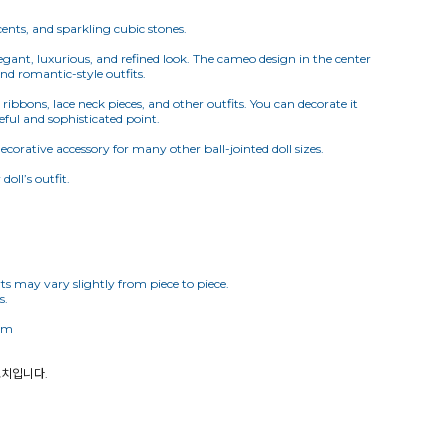
cents, and sparkling cubic stones.
elegant, luxurious, and refined look. The cameo design in the center
and romantic-style outfits.
 ribbons, lace neck pieces, and other outfits. You can decorate it
eful and sophisticated point.
corative accessory for many other ball-jointed doll sizes.
oll’s outfit.
ts may vary slightly from piece to piece.
s.
 cm
로치입니다.