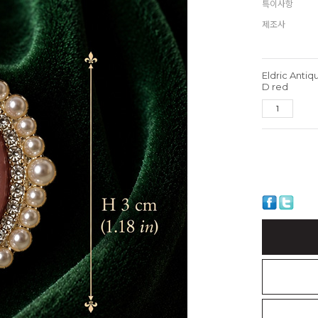
특이사항
제조사
Eldric Anti
D red