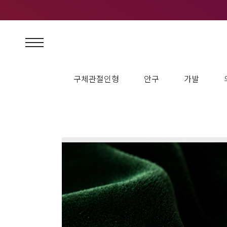
구체관절인형
안구
가발