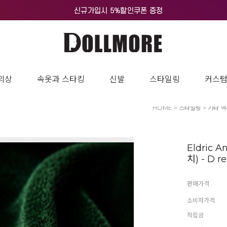
의상
속옷과 스타킹
신발
스타일링
커스
HOME
>
스타일링
>
기타 
Eldric A
치) - D r
판매가격
소비자가격
적립금