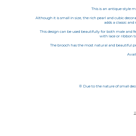
This is an antique-style m
Although it is small in size, the rich pearl and cubic decor
adds a classic and 
This design can be used beautifully for both male and fema
with lace or ribbon t
The brooch has the most natural and beautiful prop
Avail
※ Due to the nature of small deco