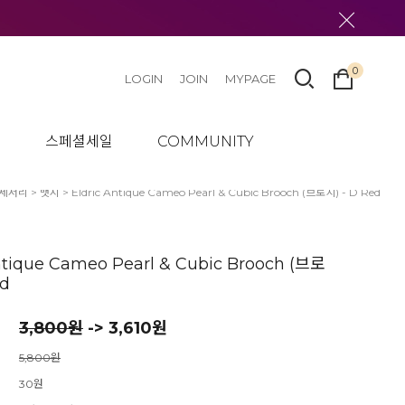
0
LOGIN
JOIN
MYPAGE
텀
스페셜세일
COMMUNITY
액세서리
>
뱃지
> Eldric Antique Cameo Pearl & Cubic Brooch (브로치) - D Red
ntique Cameo Pearl & Cubic Brooch (브로
ed
3,800
원
-> 3,610원
5,800원
30원