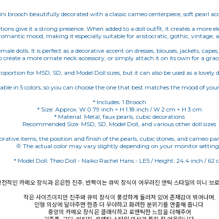
ini brooch beautifully decorated with a classic cameo centerpiece, soft pearl ac
ations give it a strong presence. When added to a doll outfit, it creates a more 
romantic mood, making it especially suitable for aristocratic, gothic, vintage, 
le dolls. It is perfect as a decorative accent on dresses, blouses, jackets, capes,
o create a more ornate neck accessory, or simply attach it on its own for a grac
ortion for MSD, SD, and Model Doll sizes, but it can also be used as a lovely de
able in 5 colors, so you can choose the one that best matches the mood of your d
* Includes: 1 Brooch
* Size: Approx. W 0.79 inch × H 1.18 inch / W 2 cm × H 3 cm
* Material: Metal, faux pearls, cubic decorations
Recommended Size: MSD, SD, Model Doll, and various other doll sizes
rative items, the position and finish of the pearls, cubic stones, and cameo par
※ The actual color may vary slightly depending on your monitor setting
* Model Doll: Theo Doll - Naiko Rachel Hans - LE5 / Height: 24.4 inch / 62
고전적인 카메오 장식과 은은한 진주, 반짝이는 큐빅 장식이 어우러진 앤틱 스타일의 미니 브
작은 사이즈이지만 진주와 큐빅 장식이 풍성하게 둘러져 있어 존재감이 뛰어나며,
인형 의상에 달아주면 한층 더 우아하고 화려한 분위기를 연출해 줍니다.
중앙의 카메오 장식은 클래식하고 로맨틱한 느낌을 더해주어