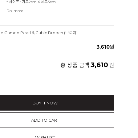
* 사이즈 : 가로2cm X 세로3cm
Dollmore
que Cameo Pearl & Cubic Brooch (브로치) -
3,610
원
3,610
총 상품 금액
원
BUY IT NOW
ADD TO CART
WISH LIST