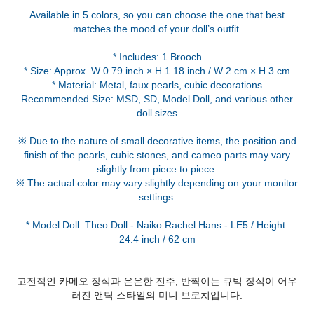
Available in 5 colors, so you can choose the one that best
matches the mood of your doll’s outfit.
* Includes: 1 Brooch
* Size: Approx. W 0.79 inch × H 1.18 inch / W 2 cm × H 3 cm
* Material: Metal, faux pearls, cubic decorations
Recommended Size: MSD, SD, Model Doll, and various other
doll sizes
※ Due to the nature of small decorative items, the position and
finish of the pearls, cubic stones, and cameo parts may vary
slightly from piece to piece.
※ The actual color may vary slightly depending on your monitor
settings.
* Model Doll: Theo Doll - Naiko Rachel Hans - LE5 / Height:
고전적인 카메오 장식과 은은한 진주, 반짝이는 큐빅 장식이 어우
러진 앤틱 스타일의 미니 브로치입니다.