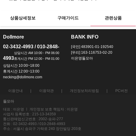
상품상세정보
구매가이드
관련상품
Dollmore
BANK INFO
ㅡ
ㅡ
02-3432-4993 / 010-2848-
[국민] 483901-01-192540
[우리] 163-116753-02-20
4993
이은영돌모아
상담시간 10:00~18:00
휴게시간 12:00~13:00
necking@dollmore.com
이용안내
이용약관
개인정보처리방침
PC버전
돌모아
대표 : 이은영 ㅣ 개인정보 보호 책임자 : 이은영
사업자 등록번호 : 215-13-34359
통신판매업신고번호 : 2002-송파-277
전화 : 02-3432-4993 / 010-2848-4993
주소 : 서울시 송파구 가락로 240 장안빌딩 203호