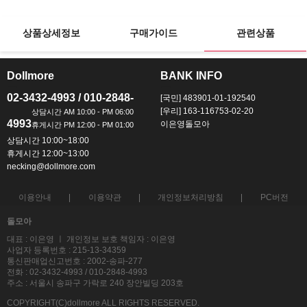
상품상세정보
구매가이드
관련상품
Dollmore
BANK INFO
ㅡ
ㅡ
02-3432-4993 / 010-2848-
[국민] 483901-01-192540
[우리] 163-116753-02-20
4993
이은영돌모아
상담시간 10:00~18:00
휴게시간 12:00~13:00
necking@dollmore.com
이용안내
이용약관
개인정보처리방침
PC버전
돌모아
대표 : 이은영 ㅣ 개인정보 보호 책임자 : 이은영
사업자 등록번호 : 215-13-34359
통신판매업신고번호 : 2002-송파-277
전화 : 02-3432-4993 / 010-2848-4993
주소 : 서울시 송파구 가락로 240 장안빌딩 203호
COPYRIGHT(C)dollmore ALL RIGHTS RESERVED.