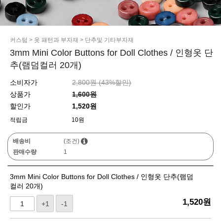
커스텀
>
옷 패턴과 부자재
>
단추및 기타부자재
3mm Mini Color Buttons for Doll Clothes / 인형옷 단
추(램덤컬러 20개)
소비자가
2,800원 (
43
%할인)
상품가
1,600원
할인가
1,520원
적립금
10원
배송비
(조건)
판매수량
1
3mm Mini Color Buttons for Doll Clothes / 인형옷 단추(램덤
컬러 20개)
1,520
원
+1
-1