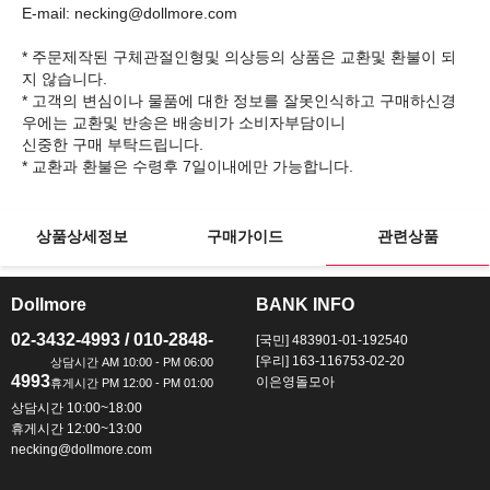
E-mail: necking@dollmore.com
* 주문제작된 구체관절인형및 의상등의 상품은 교환및 환불이 되
지 않습니다.
* 고객의 변심이나 물품에 대한 정보를 잘못인식하고 구매하신경
우에는 교환및 반송은 배송비가 소비자부담이니
신중한 구매 부탁드립니다.
상품상세정보
구매가이드
관련상품
Dollmore
BANK INFO
ㅡ
ㅡ
02-3432-4993 / 010-2848-
[국민] 483901-01-192540
[우리] 163-116753-02-20
4993
이은영돌모아
상담시간 10:00~18:00
휴게시간 12:00~13:00
necking@dollmore.com