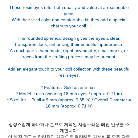
These resin eyes offer both quality and value at a reasonable
price.
With their vivid color and comfortable fit, they add a special
charm to your doll.
The rounded spherical design gives the eyes a clear,
transparent look, enhancing their beautiful appearance.
As each pair is handmade, slight asymmetry, small marks, or
traces from the crafting process may be present.
Add an elegant touch to your doll collection with these beautiful
resin eyes.
* Features: Sold as one pair.
* Model: Lukia (wearing 18 mm eyes / approx. 0.71 in)
* Size: Iris + Pupil = 9 mm (approx. 0.35 in) / Overall Diameter =
정성스럽게 하나하나 손으로 제작된 사랑스러운 레진 안구를 소
개합니다.
이 레진 안구는 합리적인 가격으로 퀄리티와 가성비를 모두 갖춘