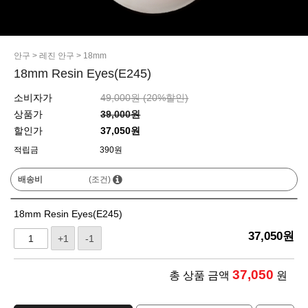
안구
>
레진 안구
>
18mm
18mm Resin Eyes(E245)
소비자가
49,000원 (
20
%할인)
상품가
39,000원
할인가
37,050원
적립금
390원
배송비
(조건)
18mm Resin Eyes(E245)
37,050
원
+1
-1
37,050
총 상품 금액
원