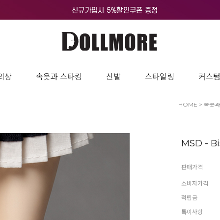
의상
속옷과 스타킹
신발
스타일링
커스
HOME
>
속옷과
MSD - Bi
판매가격
소비자가격
적립금
특이사항