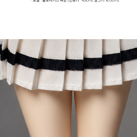
* 모델 : 돌모아키즈 파란 (인형키 : 43cm/ 발크기 :6.0cm)