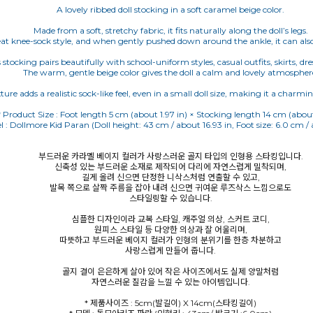
A lovely ribbed doll stocking in a soft caramel beige color.
Made from a soft, stretchy fabric, it fits naturally along the doll’s legs.
eat knee-sock style, and when gently pushed down around the ankle, it can also 
s stocking pairs beautifully with school-uniform styles, casual outfits, skirts, d
The warm, gentle beige color gives the doll a calm and lovely atmospher
ture adds a realistic sock-like feel, even in a small doll size, making it a charmi
* Product Size : Foot length 5 cm (about 1.97 in) × Stocking length 14 cm (about 
l : Dollmore Kid Paran (Doll height: 43 cm / about 16.93 in, Foot size: 6.0 cm / 
부드러운 카라멜 베이지 컬러가 사랑스러운 골지 타입의 인형용 스타킹입니다.
신축성 있는 부드러운 소재로 제작되어 다리에 자연스럽게 밀착되며,
길게 올려 신으면 단정한 니삭스처럼 연출할 수 있고,
발목 쪽으로 살짝 주름을 잡아 내려 신으면 귀여운 루즈삭스 느낌으로도
스타일링할 수 있습니다.
심플한 디자인이라 교복 스타일, 캐주얼 의상, 스커트 코디,
원피스 스타일 등 다양한 의상과 잘 어울리며,
따뜻하고 부드러운 베이지 컬러가 인형의 분위기를 한층 차분하고
사랑스럽게 만들어 줍니다.
골지 결이 은은하게 살아 있어 작은 사이즈에서도 실제 양말처럼
자연스러운 질감을 느낄 수 있는 아이템입니다.
* 제품사이즈 : 5cm(발길이) X 14cm(스타킹길이)