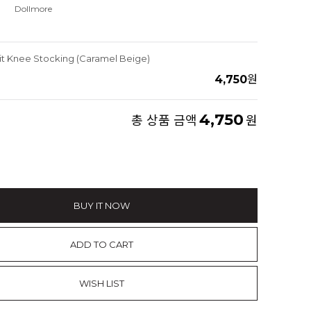
Dollmore
it Knee Stocking (Caramel Beige)
4,750
원
4,750
총 상품 금액
원
BUY IT NOW
ADD TO CART
WISH LIST