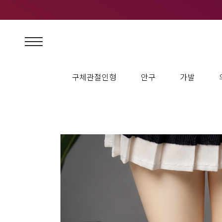
구체관절인형
안구
가발