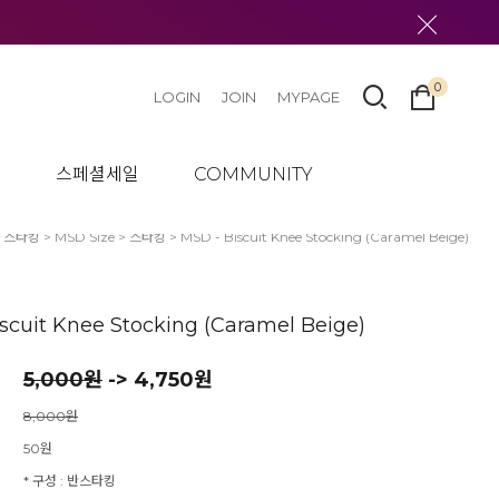
0
LOGIN
JOIN
MYPAGE
텀
스페셜세일
COMMUNITY
 스타킹
>
MSD Size
>
스타킹
> MSD - Biscuit Knee Stocking (Caramel Beige)
scuit Knee Stocking (Caramel Beige)
5,000
원
-> 4,750원
8,000원
50원
* 구성 : 반스타킹