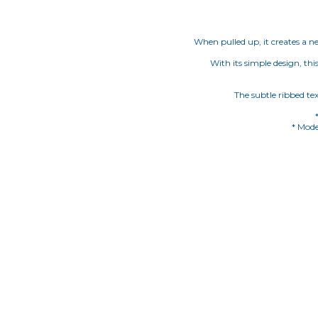
When pulled up, it creates a n
With its simple design, thi
The subtle ribbed tex
* Mode