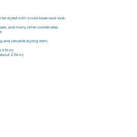
be styled with a cute loose-sock look.
resses, and many other coordinates.
e.
ng and versatile styling item.
5.51 in)
about 2.36 in)