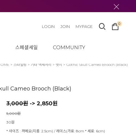
0
LOGIN
JOIN
MYPAGE
텀
스페셜세일
COMMUNITY
HOME
>
스타일링
>
기타 액세서리
>
뱃지
> Gothic Skull Cameo Brooch (Black)
kull Cameo Brooch (Black)
3,000
원
-> 2,850원
5,000원
30원
* 사이즈 : 까메오(지름: 2.5cm) / 레이스(가로: 8cm * 세로: 6cm)