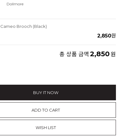
Dollmore
l Cameo Brooch (Black)
2,850
원
2,850
총 상품 금액
원
BUY IT NOW
ADD TO CART
WISH LIST