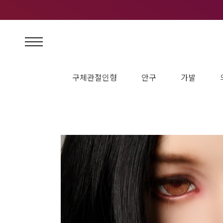
구체관절인형
안구
가발