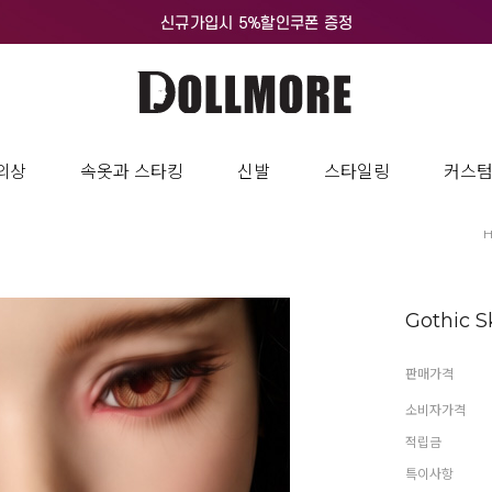
의상
속옷과 스타킹
신발
스타일링
커스
Gothic S
판매가격
소비자가격
적립금
특이사항