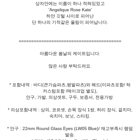
상자안에는 이름이 하나 적혀있었고
'Angelique Rose Kate'
하얀 깃털 사이로 피어난
단 하나의 기적같은 울림이 피어납니다.
=========================================
아름다운 봄날의 케이트입니다.
많은 사랑 부탁드려요.
* 포함내역 : 바디(큰가슴파츠,평발파츠)와 헤드(이파츠포함/ 턱
커스텀포함 /메이크업 별도),
안구, 가발, 의상셋트, 구두, 보증서, 전용가방.
* 의상포함내역 : 상의, 코르셋, 손목 장식 1쌍, 허리 장식, 겉치마,
속치마, 보닛, 스타킹.
* 안구 : 22mm Round Glass Eyes (LW05 Blue)/ 재고부족시 램덤
발송.