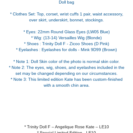
Doll bag
* Clothes Set: Top, corset, wrist cuffs 1 pair, waist accessory,
over skirt, underskirt, bonnet, stockings.
* Eyes: 22mm Round Glass Eyes (LW05 Blue)
* Wig: (13-14) Versailles Wig (Blonde)
* Shoes : Trinity Doll F - Zicoo Shoes (D Pink)
* Eyelashes : Eyelashes for dolls - Mink 9D99 (Brown)
* Note 1: Doll Skin color of the photo is normal skin color.
* Note 2: The eyes, wig, shoes, and eyelashes included in the
set may be changed depending on our circumstances.
* Note 3: This limited edition Kate has been custom-finished
with a smooth chin area.
* Trinity Doll F – Angelique Rose Kate – LE10
* Special Limited Edition - LE10