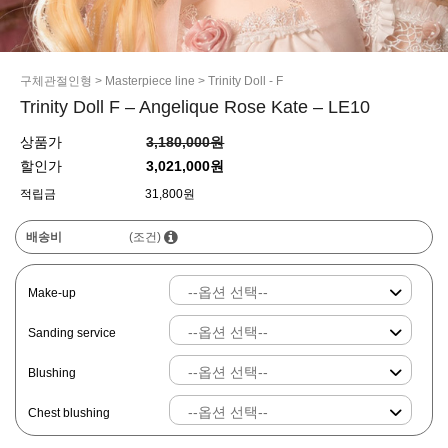
구체관절인형
>
Masterpiece line
>
Trinity Doll - F
Trinity Doll F – Angelique Rose Kate – LE10
상품가
3,180,000원
할인가
3,021,000원
적립금
31,800원
배송비
(조건)
Make-up
Sanding service
Blushing
Chest blushing