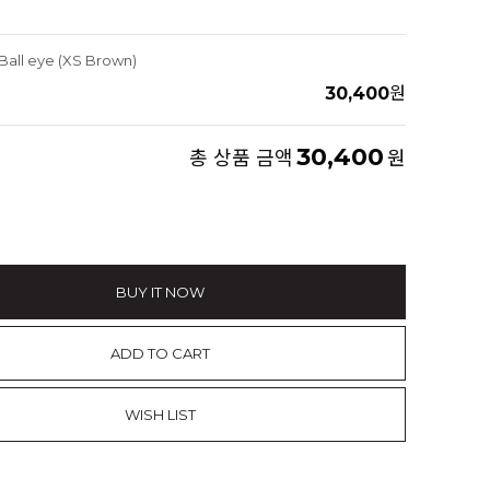
Ball eye (XS Brown)
30,400
원
30,400
총 상품 금액
원
BUY IT NOW
ADD TO CART
WISH LIST