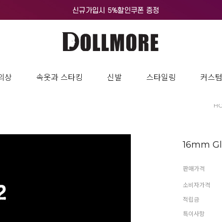
의상
속옷과 스타킹
신발
스타일링
커스
H
16mm Gla
판매가격
소비자가격
적립금
특이사항