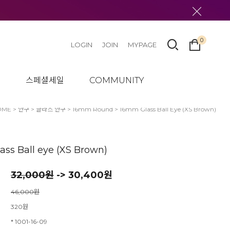
0
LOGIN
JOIN
MYPAGE
텀
스페셜세일
COMMUNITY
OME
>
안구
>
글라스 안구
>
16mm Round
> 16mm Glass Ball Eye (XS Brown)
ss Ball eye (XS Brown)
32,000
원
-> 30,400원
46,000원
320원
* 1001-16-09