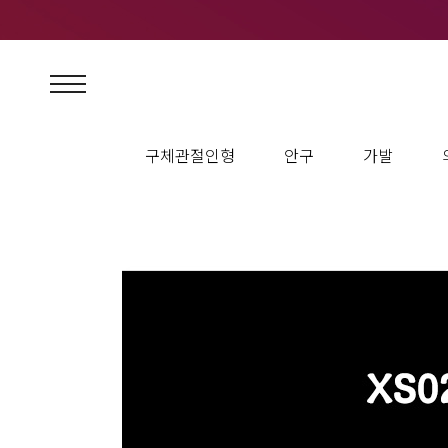
구체관절인형
안구
가발