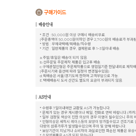
* 조건 : 50,000원 이상 구매시 배송비무료.
(주문총액이 50,000원이하인 경우 2,700원의 배송료가 부과됨
* 방법 : 우체국택배/퀵배송/직수령
* 기간 : 일반제품의 경우, 결제완료 후 1~3일이내 배송.
a.주말/휴일은 배송이 되지 않음.
b.선주문및 주문제작 제품은 입고후 배송.
c.구체관절인형은 주문제작품으로 영업일기준 한달내외로 제작배
(주문시기와 옵션에 따라 일정이 변경될수있음)
d.퀵배송은 서울/경기도에 한하며 고객부담으로 가능.
E.택배배송시 도서 산간도 별도의 요금이 부과되지 않음.
* 수령후 7일이내에만 교환및 AS가 가능합니다.
* 문제가 있는 경우 게시판이나 메일, 전화로 연락 바랍니다.(카
* 일부 검정및 색상이 진한 의상의 경우 이염이 될수있으니 주의 
* 인형의상은 세척시 레이스등의 모양이 망가질수있고 건조기로
다량의 섬류가루가 발생할수있으며 주의 및 양해 바랍니다.
* 보상기간이 지났거나 소비자의 과실로인한 파손된 제품은 유상
* 소모성제품은 AS가 되지 않습니다.