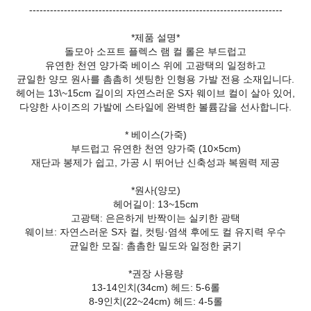
-------------------------------------------------------------------------
*제품 설명*
돌모아 소프트 플렉스 램 컬 롤은 부드럽고
유연한 천연 양가죽 베이스 위에 고광택의 일정하고
균일한 양모 원사를 촘촘히 셋팅한 인형용 가발 전용 소재입니다.
헤어는 13\~15cm 길이의 자연스러운 S자 웨이브 컬이 살아 있어,
다양한 사이즈의 가발에 스타일에 완벽한 볼륨감을 선사합니다.
* 베이스(가죽)
부드럽고 유연한 천연 양가죽 (10×5cm)
재단과 봉제가 쉽고, 가공 시 뛰어난 신축성과 복원력 제공
*원사(양모)
헤어길이: 13~15cm
고광택: 은은하게 반짝이는 실키한 광택
웨이브: 자연스러운 S자 컬, 컷팅·염색 후에도 컬 유지력 우수
균일한 모질: 촘촘한 밀도와 일정한 굵기
*권장 사용량
13-14인치(34cm) 헤드: 5-6롤
8-9인치(22~24cm) 헤드: 4-5롤