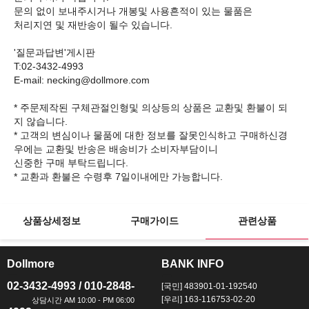
문의 없이 보내주시거나 개봉및 사용흔적이 있는 물품은
처리지연 및 재반송이 될수 있습니다.
'질문과답변'게시판
T:02-3432-4993
E-mail: necking@dollmore.com
* 주문제작된 구체관절인형및 의상등의 상품은 교환및 환불이 되
지 않습니다.
* 고객의 변심이나 물품에 대한 정보를 잘못인식하고 구매하신경
우에는 교환및 반송은 배송비가 소비자부담이니
신중한 구매 부탁드립니다.
상품상세정보
구매가이드
관련상품
Dollmore
BANK INFO
ㅡ
ㅡ
02-3432-4993 / 010-2848-
[국민] 483901-01-192540
[우리] 163-116753-02-20