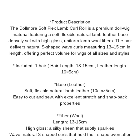
*Product Description
The Dollmore Soft Flex Lamb Curl Roll is a premium doll‑wig
material featuring a soft, flexible natural lamb‑leather base
densely set with high‑gloss, uniform lamb‑wool fibers. The hair
delivers natural S‑shaped wave curls measuring 13–15 cm in
length, offering perfect volume for wigs of all sizes and styles.
* Included: 1 hair ( Hair Length: 13-15cm , Leather length:
10×5cm)
*Base (Leather)
Soft, flexible natural lamb leather (10cm×5cm)
Easy to cut and sew, with excellent stretch and snap‑back
properties
*Fiber (Wool)
Length: 13-15cm
High gloss: a silky sheen that subtly sparkles
Wave: natural S‑shaped curls that hold their shape even after