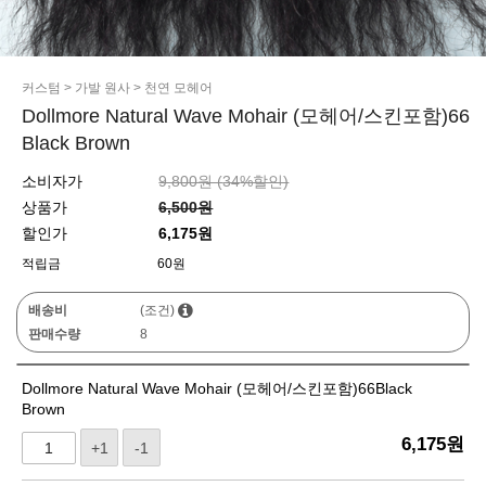
커스텀
>
가발 원사
>
천연 모헤어
Dollmore Natural Wave Mohair (모헤어/스킨포함)66
Black Brown
소비자가
9,800원 (
34
%할인)
상품가
6,500원
할인가
6,175원
적립금
60원
배송비
(조건)
판매수량
8
Dollmore Natural Wave Mohair (모헤어/스킨포함)66Black
Brown
6,175
원
+1
-1