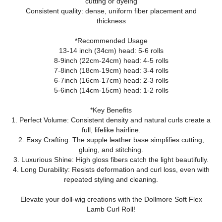
cutting or dyeing
Consistent quality: dense, uniform fiber placement and
thickness
*Recommended Usage
13-14 inch (34cm) head: 5-6 rolls
8-9inch (22cm-24cm) head: 4-5 rolls
7-8inch (18cm-19cm) head: 3-4 rolls
6-7inch (16cm-17cm) head: 2-3 rolls
5-6inch (14cm-15cm) head: 1-2 rolls
*Key Benefits
1. Perfect Volume: Consistent density and natural curls create a
full, lifelike hairline.
2. Easy Crafting: The supple leather base simplifies cutting,
gluing, and stitching.
3. Luxurious Shine: High gloss fibers catch the light beautifully.
4. Long Durability: Resists deformation and curl loss, even with
repeated styling and cleaning.
Elevate your doll‑wig creations with the Dollmore Soft Flex
Lamb Curl Roll!