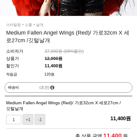
스타일링
>
소품
>
날개
Medium Fallen Angel Wings (Red)/ 가로32cm X 세
로27cm /깃털날개
소비자가
37,000원 (
68
%할인)
상품가
12,000원
할인가
11,400원
적립금
120원
배송비
(조건)
Medium Fallen Angel Wings (Red)/ 가로32cm X 세로27cm /
깃털날개
11,400
원
+1
-1
11,400
총 상품 금액
원