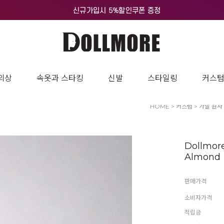
의상
속옷과 스타킹
신발
스타일링
커스
HOME
>
커스텀
>
가발 원사
Dollmor
Almond
판매가격
소비자가격
적립금