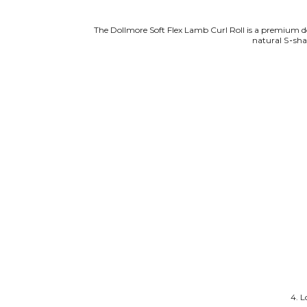
The Dollmore Soft Flex Lamb Curl Roll is a premium dol
natural S‑shap
4. L