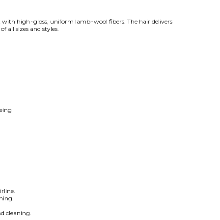
t with high‑gloss, uniform lamb‑wool fibers. The hair delivers
 all sizes and styles.
yeing
rline.
hing.
nd cleaning.