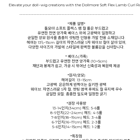
Elevate your doll‑wig creations with the Dollmore Soft Flex Lamb Curl Ro
-------------------------------------------------------------------------
*제품 설명*
돌모아 소프트 플렉스 램 컬 롤은 부드럽고
유연한 천연 양가죽 베이스 위에 고광택의 일정하고
균일한 양모 원사를 촘촘히 셋팅한 인형용 가발 전용 소재입니다.
헤어는 13\\~15cm 길이의 자연스러운 S자 웨이브 컬이 살아 있어,
다양한 사이즈의 가발에 스타일에 완벽한 볼륨감을 선사합니다.
* 베이스(가죽)
부드럽고 유연한 천연 양가죽 (10×5cm)
재단과 봉제가 쉽고, 가공 시 뛰어난 신축성과 복원력 제공
*원사(양모)
헤어길이: 13~15cm
고광택: 은은하게 반짝이는 실키한 광택
웨이브: 자연스러운 S자 컬, 컷팅·염색 후에도 컬 유지력 우수
균일한 모질: 촘촘한 밀도와 일정한 굵기
*권장 사용량
13-14인치(34cm) 헤드: 5-6롤
8-9인치(22~24cm) 헤드: 4-5롤
7-8인치(18~19cm) 헤드: 3-4롤
6-7인치(16~17cm) 헤드: 2-3롤
5-6인치(14~15cm) 헤드: 1-2롤
*특장점