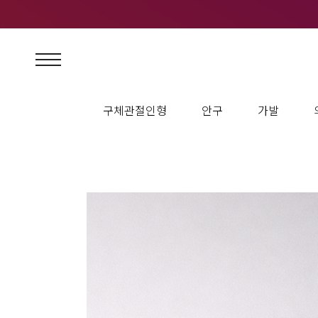
구체관절인형
안구
가발