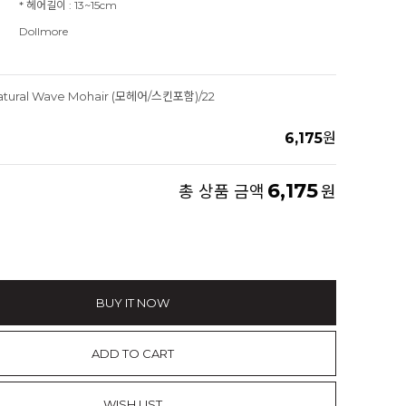
* 헤어길이 : 13~15cm
Dollmore
atural Wave Mohair (모헤어/스킨포함)/22
6,175
원
6,175
총 상품 금액
원
BUY IT NOW
ADD TO CART
WISH LIST