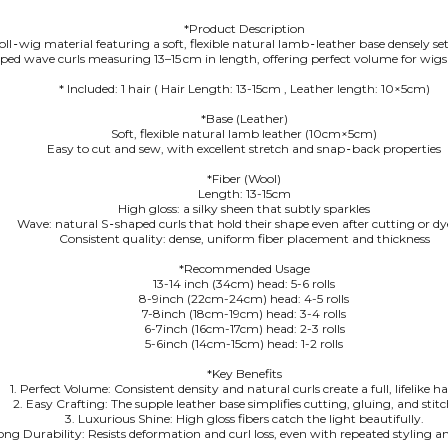
*Product Description
l‑wig material featuring a soft, flexible natural lamb‑leather base densely se
ed wave curls measuring 13–15 cm in length, offering perfect volume for wigs of
* Included: 1 hair ( Hair Length: 13-15cm , Leather length: 10×5cm)
*Base (Leather)
Soft, flexible natural lamb leather (10cm×5cm)
Easy to cut and sew, with excellent stretch and snap‑back properties
*Fiber (Wool)
Length: 13-15cm
High gloss: a silky sheen that subtly sparkles
Wave: natural S‑shaped curls that hold their shape even after cutting or d
Consistent quality: dense, uniform fiber placement and thickness
*Recommended Usage
13-14 inch (34cm) head: 5-6 rolls
8-9inch (22cm-24cm) head: 4-5 rolls
7-8inch (18cm-19cm) head: 3-4 rolls
6-7inch (16cm-17cm) head: 2-3 rolls
5-6inch (14cm-15cm) head: 1-2 rolls
*Key Benefits
1. Perfect Volume: Consistent density and natural curls create a full, lifelike hai
2. Easy Crafting: The supple leather base simplifies cutting, gluing, and stitc
3. Luxurious Shine: High gloss fibers catch the light beautifully.
ong Durability: Resists deformation and curl loss, even with repeated styling a