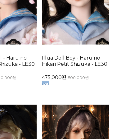
rl - Haru no
Illua Doll Boy - Haru no
 Shizuka - LE30
Hikari Petit Shizuka - LE30
475,000원
80,000원
500,000원