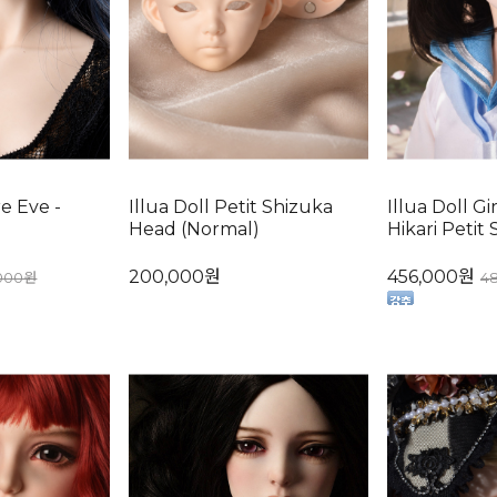
e Eve -
Illua Doll Petit Shizuka
Illua Doll Gi
Head (Normal)
Hikari Petit
200,000원
456,000원
000원
4