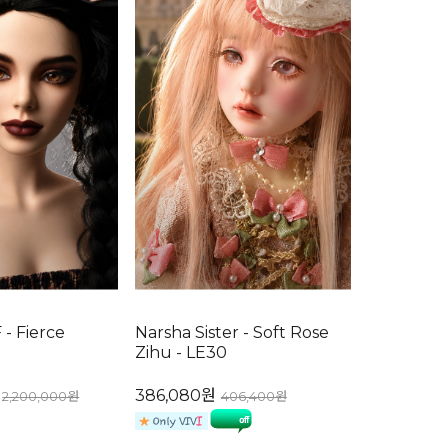
F - Fierce
Narsha Sister - Soft Rose
Zihu - LE30
386,080원
2,200,000원
406,400원