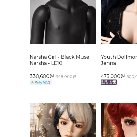
Narsha Girl - Black Muse
Youth Dollmor
Narsha - LE10
Jenna
330,600원
475,000원
348,000원
500,