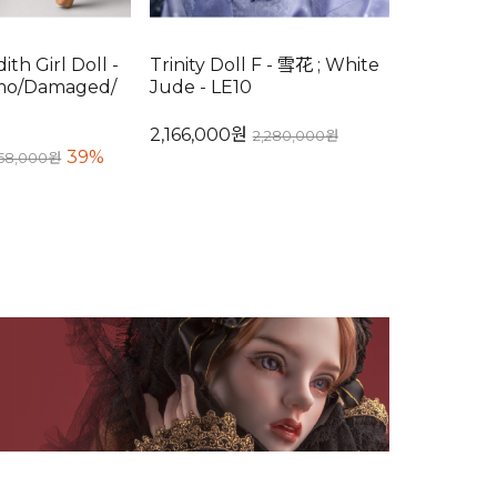
th Girl Doll -
Trinity Doll F - 雪花 ; White
mo/Damaged/
Jude - LE10
2,166,000원
2,280,000원
39%
58,000원