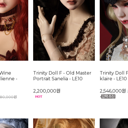
- Wine
Trinity Doll F - Old Master
Trinity Doll 
lienne -
Portrait Sanelia - LE10
klaire - LE10
2,200,000원
2,546,000원
880,000원