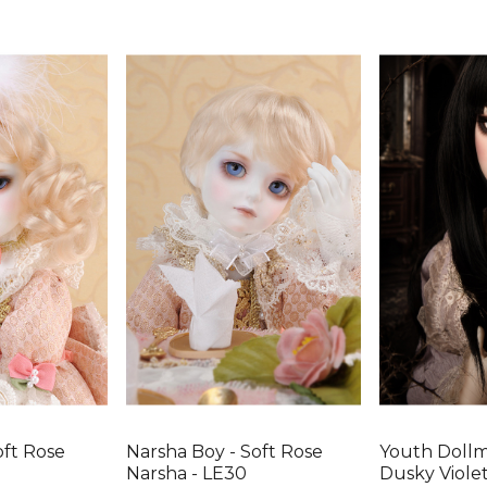
oft Rose
Narsha Boy - Soft Rose
Youth Dollm
Narsha - LE30
Dusky Viole