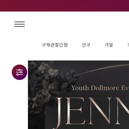
구체관절인형
안구
가발