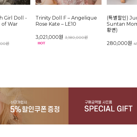
Girl Doll -
Trinity Doll F – Angelique
(특별할인) Judi
 of War
Rose Kate – LE10
Suntan Mo
황변)
3,021,000원
3,180,000원
280,000원
400원
4