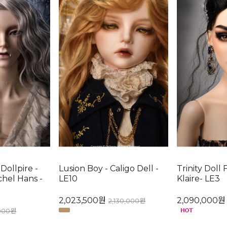
ollpire -
Lusion Boy - Caligo Dell -
Trinity Doll 
chel Hans -
LE10
Klaire- LE3
2,023,500원
2,090,000원
2,130,000원
000원