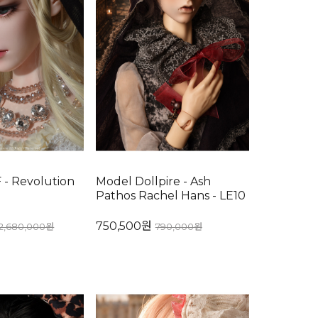
F - Revolution
Model Dollpire - Ash
Pathos Rachel Hans - LE10
750,500원
2,680,000원
790,000원