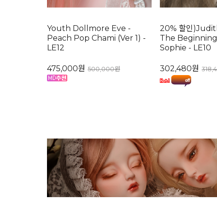
Youth Dollmore Eve -
20% 할인)Judith 
Peach Pop Chami (Ver 1) -
The Beginning
LE12
Sophie - LE10
475,000원
302,480원
500,000원
318,