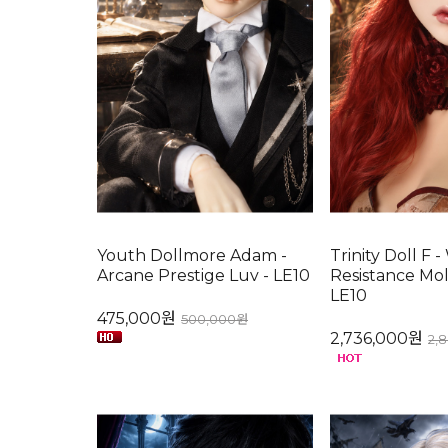
Youth Dollmore Adam -
Trinity Doll F 
Arcane Prestige Luv - LE10
Resistance Mol
LE10
475,000원
500,000원
2,736,000원
2,