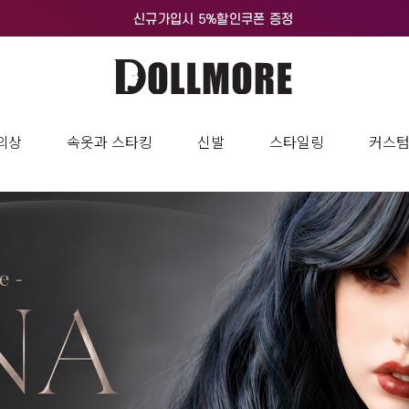
의상
속옷과 스타킹
신발
스타일링
커스