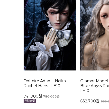
Dollpire Adam - Naiko
Glamor Model D
Rachel Hans - LE10
Blue Abyss Ra
LE10
741,000원
780,000원
632,700원
666,