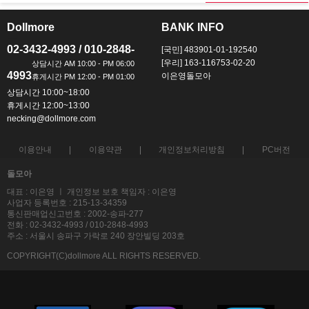
Dollmore
BANK INFO
ㅡ
ㅡ
02-3432-4993 / 010-2848-
[국민] 483901-01-192540
[우리] 163-116753-02-20
4993
이은영돌모아
상담시간 10:00~18:00
휴게시간 12:00~13:00
necking@dollmore.com
이용안내
이용약관
개인정보처리방침
PC버전
돌모아
대표 : 이은영 ㅣ 개인정보 보호 책임자 : 이은영
사업자 등록번호 : 215-13-34359
통신판매업신고번호 : 2002-송파-277
전화 : 02-3432-4993 / 010-2848-4993
주소 : 서울시 송파구 가락로 240 장안빌딩 203호
COPYRIGHT(C)dollmore ALL RIGHTS RESERVED.