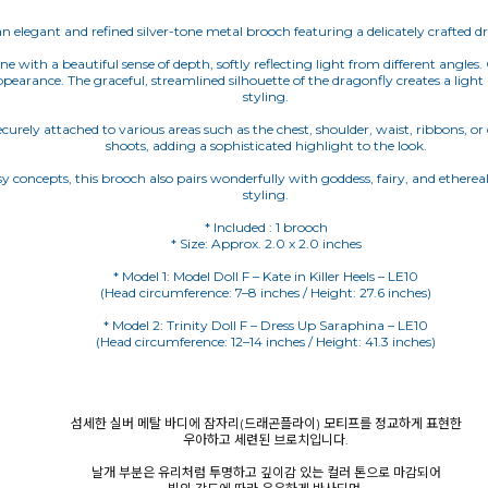
 an elegant and refined silver-tone metal brooch featuring a delicately crafted d
one with a beautiful sense of depth, softly reflecting light from different angles
earance. The graceful, streamlined silhouette of the dragonfly creates a light a
styling.
urely attached to various areas such as the chest, shoulder, waist, ribbons, or c
shoots, adding a sophisticated highlight to the look.
sy concepts, this brooch also pairs wonderfully with goddess, fairy, and etherea
styling.
* Included : 1 brooch
* Size: Approx. 2.0 x 2.0 inches
* Model 1: Model Doll F – Kate in Killer Heels – LE10
(Head circumference: 7–8 inches / Height: 27.6 inches)
* Model 2: Trinity Doll F – Dress Up Saraphina – LE10
(Head circumference: 12–14 inches / Height: 41.3 inches)
섬세한 실버 메탈 바디에 잠자리(드래곤플라이) 모티프를 정교하게 표현한
우아하고 세련된 브로치입니다.
날개 부분은 유리처럼 투명하고 깊이감 있는 컬러 톤으로 마감되어