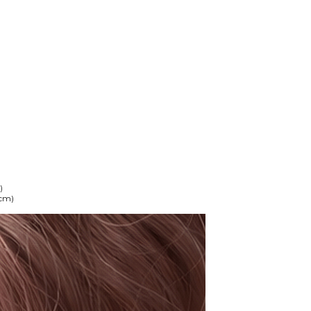
)
5cm)