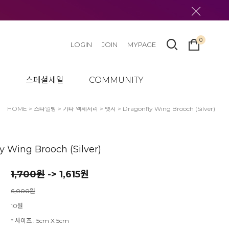
0
LOGIN
JOIN
MYPAGE
텀
스페셜세일
COMMUNITY
HOME
>
스타일링
>
기타 액세서리
>
뱃지
> Dragonfly Wing Brooch (Silver)
y Wing Brooch (Silver)
1,700
원
-> 1,615원
6,000원
10원
* 사이즈 : 5cm X 5cm