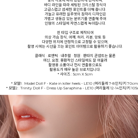
빛의 각도에 따라 은은하게 반사되며,
바디 라인을 따라 세팅된 크리스탈 장식이
고급스럽고 섬세한 포인트를 더해 줍니다.
가늘고 유려한 실루엣의 잠자리 디자인은
가볍고 생동감 있는 분위기를 연출해 주어
인형의 스타일에 자연스럽게 녹아듭니다.
핀 타입 구조로 제작되어
의상 가슴 장식, 어깨, 허리, 리본, 망토 등
다양한 위치에 안정적으로 고정할 수 있으며,
촬영 시에는 시선을 끄는 포인트 아이템으로 활용하기 좋습니다.
클래식 · 로맨틱 · 내추럴 · 정원 · 판타지 콘셉트는 물론
여신, 요정, 몽환적인 스타일에도 잘 어울려
촬영용 소품이나 전시 연출용으로도
활용도가 매우 높은 브로치입니다.
* 사이즈 : 5cm X 5cm
* 모델1 : Model Doll F - Kate in killer heels - LE10 (머리둘레 7-8인치/키 70cm
* 모델2 : Trinity Doll F - Dress Up Saraphina - LE10 (머리둘레 12-14인치/키 10