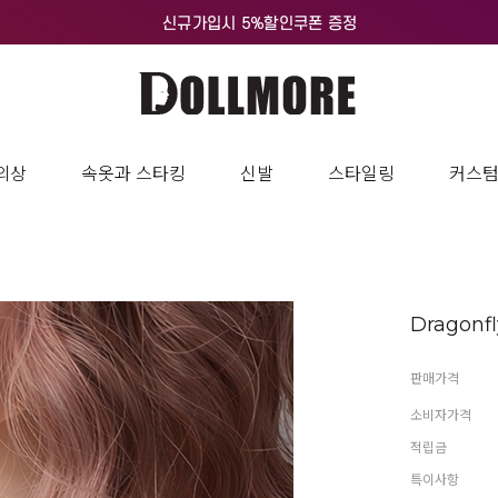
의상
속옷과 스타킹
신발
스타일링
커스
Dragonfl
판매가격
소비자가격
적립금
특이사항