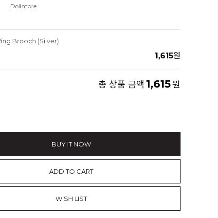
Dollmore
ing Brooch (Silver)
1,615
원
1,615
총 상품 금액
원
BUY IT NOW
ADD TO CART
WISH LIST