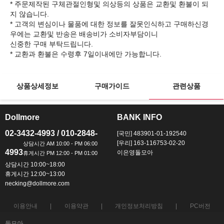
* 주문제작된 구체관절인형및 의상등의 상품은 교환및 환불이 되
지 않습니다.
* 고객의 변심이나 물품에 대한 정보를 잘못인식하고 구매하신경
우에는 교환및 반송은 배송비가 소비자부담이니
신중한 구매 부탁드립니다.
상품상세정보
구매가이드
관련상품
Dollmore
BANK INFO
ㅡ
ㅡ
02-3432-4993 / 010-2848-
[국민] 483901-01-192540
[우리] 163-116753-02-20
4993
이은영돌모아
상담시간 10:00~18:00
휴게시간 12:00~13:00
necking@dollmore.com
이용안내
이용약관
개인정보처리방침
PC버전
돌모아