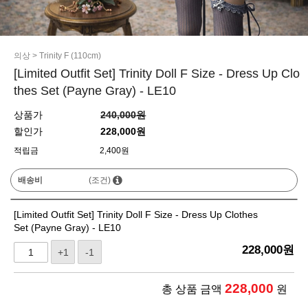
의상
>
Trinity F (110cm)
[Limited Outfit Set] Trinity Doll F Size - Dress Up Clo
thes Set (Payne Gray) - LE10
상품가
240,000원
할인가
228,000원
적립금
2,400원
배송비
(조건)
[Limited Outfit Set] Trinity Doll F Size - Dress Up Clothes
Set (Payne Gray) - LE10
228,000
원
+1
-1
228,000
총 상품 금액
원