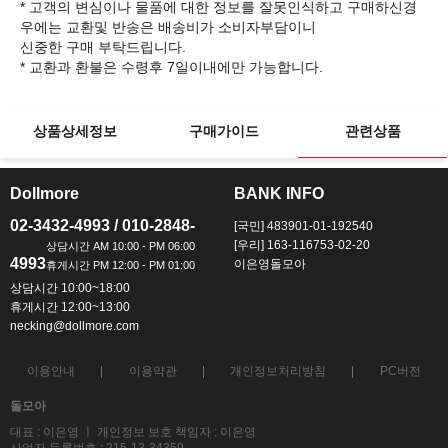
* 고객의 변심이나 물품에 대한 정보를 잘못인식하고 구매하신경
우에는 교환및 반송은 배송비가 소비자부담이니
신중한 구매 부탁드립니다.
상품상세정보
구매가이드
관련상품
Dollmore
BANK INFO
ㅡ
ㅡ
02-3432-4993 / 010-2848-
[국민] 483901-01-192540
[우리] 163-116753-02-20
4993
이은영돌모아
상담시간 10:00~18:00
휴게시간 12:00~13:00
necking@dollmore.com
이용안내
이용약관
개인정보처리방침
PC버전
돌모아
대표 : 이은영 ㅣ 개인정보 보호 책임자 : 이은영