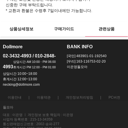
신중한 구매 부탁드립니다.
상품상세정보
구매가이드
관련상품
Dollmore
BANK INFO
ㅡ
ㅡ
02-3432-4993 / 010-2848-
[국민] 483901-01-192540
[우리] 163-116753-02-20
4993
이은영돌모아
상담시간 10:00~18:00
휴게시간 12:00~13:00
necking@dollmore.com
이용안내
이용약관
개인정보처리방침
PC버전
돌모아
대표 : 이은영 ㅣ 개인정보 보호 책임자 : 이은영
사업자 등록번호 : 215-13-34359
통신판매업신고번호 : 2002-송파-277