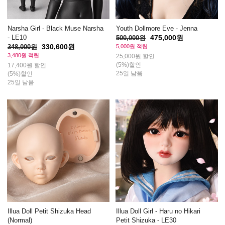
Narsha Girl - Black Muse Narsha
Youth Dollmore Eve - Jenna
- LE10
475,000원
500,000원
330,600원
348,000원
5,000원 적립
3,480원 적립
25,000원 할인
(5%)할인
17,400원 할인
25일 남음
(5%)할인
25일 남음
Illua Doll Petit Shizuka Head
Illua Doll Girl - Haru no Hikari
(Normal)
Petit Shizuka - LE30