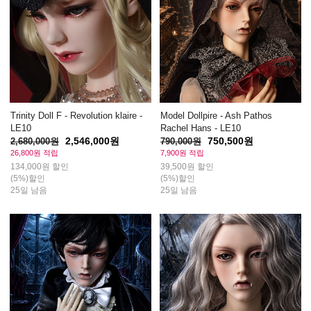
Trinity Doll F - Revolution klaire -
Model Dollpire - Ash Pathos
LE10
Rachel Hans - LE10
2,546,000원
750,500원
2,680,000원
790,000원
26,800원 적립
7,900원 적립
134,000원 할인
39,500원 할인
(5%)할인
(5%)할인
25일 남음
25일 남음