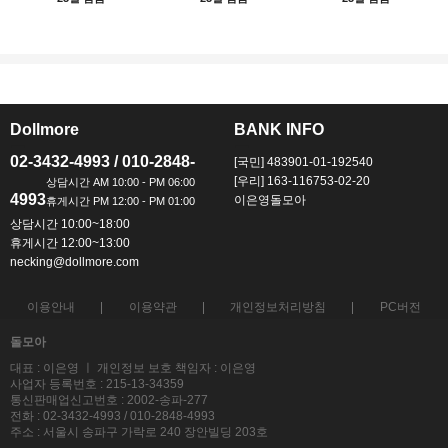
Dollmore
BANK INFO
ㅡ
ㅡ
02-3432-4993 / 010-2848-
[국민] 483901-01-192540
[우리] 163-116753-02-20
4993
이은영돌모아
상담시간 10:00~18:00
휴게시간 12:00~13:00
necking@dollmore.com
이용안내
이용약관
개인정보처리방침
PC버전
돌모아
대표 : 이은영 ㅣ 개인정보 보호 책임자 : 이은영
사업자 등록번호 : 215-13-34359
통신판매업신고번호 : 2002-송파-277
전화 : 02-3432-4993 / 010-2848-4993
주소 : 서울시 송파구 가락로 240 장안빌딩 203호