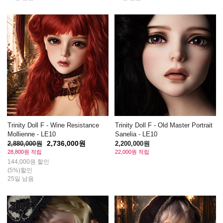
Trinity Doll F - Wine Resistance
Trinity Doll F - Old Master Portrait
Mollienne - LE10
Sanelia - LE10
2,736,000원
2,880,000원
2,200,000원
28,800원 적립
22,000원 적립
144,000원 할인
(5%)할인
25일 남음