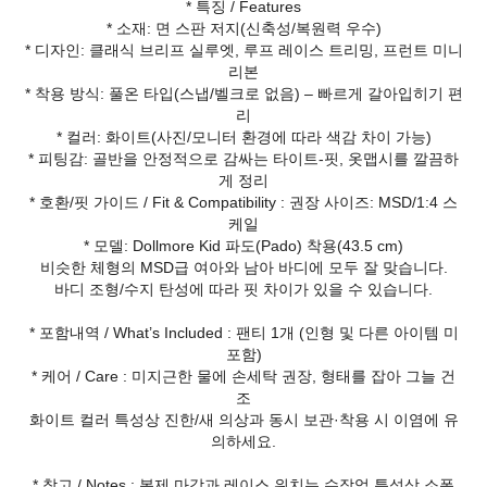
* 특징 / Features
* 소재: 면 스판 저지(신축성/복원력 우수)
* 디자인: 클래식 브리프 실루엣, 루프 레이스 트리밍, 프런트 미니
리본
* 착용 방식: 풀온 타입(스냅/벨크로 없음) – 빠르게 갈아입히기 편
리
* 컬러: 화이트(사진/모니터 환경에 따라 색감 차이 가능)
* 피팅감: 골반을 안정적으로 감싸는 타이트-핏, 옷맵시를 깔끔하
게 정리
* 호환/핏 가이드 / Fit & Compatibility : 권장 사이즈: MSD/1:4 스
케일
* 모델: Dollmore Kid 파도(Pado) 착용(43.5 cm)
비슷한 체형의 MSD급 여아와 남아 바디에 모두 잘 맞습니다.
바디 조형/수지 탄성에 따라 핏 차이가 있을 수 있습니다.
* 포함내역 / What’s Included : 팬티 1개 (인형 및 다른 아이템 미
포함)
* 케어 / Care : 미지근한 물에 손세탁 권장, 형태를 잡아 그늘 건
조
화이트 컬러 특성상 진한/새 의상과 동시 보관·착용 시 이염에 유
의하세요.
* 참고 / Notes : 봉제 마감과 레이스 위치는 수작업 특성상 소폭