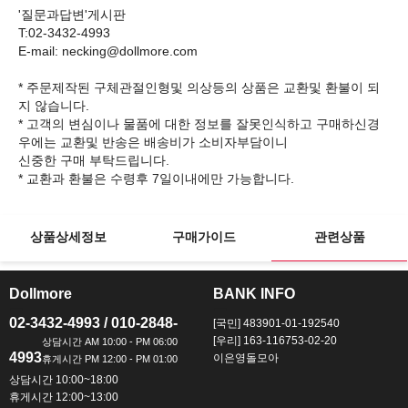
'질문과답변'게시판
T:02-3432-4993
E-mail: necking@dollmore.com
* 주문제작된 구체관절인형및 의상등의 상품은 교환및 환불이 되
지 않습니다.
* 고객의 변심이나 물품에 대한 정보를 잘못인식하고 구매하신경
우에는 교환및 반송은 배송비가 소비자부담이니
신중한 구매 부탁드립니다.
상품상세정보
구매가이드
관련상품
Dollmore
BANK INFO
ㅡ
ㅡ
02-3432-4993 / 010-2848-
[국민] 483901-01-192540
[우리] 163-116753-02-20
4993
이은영돌모아
상담시간 10:00~18:00
휴게시간 12:00~13:00