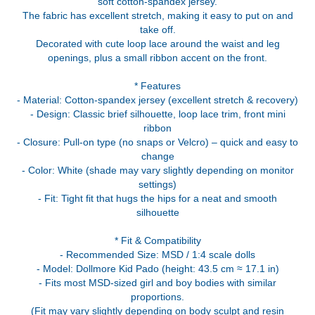
soft cotton-spandex jersey.
The fabric has excellent stretch, making it easy to put on and
take off.
Decorated with cute loop lace around the waist and leg
openings, plus a small ribbon accent on the front.
* Features
- Material: Cotton-spandex jersey (excellent stretch & recovery)
- Design: Classic brief silhouette, loop lace trim, front mini
ribbon
- Closure: Pull-on type (no snaps or Velcro) – quick and easy to
change
- Color: White (shade may vary slightly depending on monitor
settings)
- Fit: Tight fit that hugs the hips for a neat and smooth
silhouette
* Fit & Compatibility
- Recommended Size: MSD / 1:4 scale dolls
- Model: Dollmore Kid Pado (height: 43.5 cm ≈ 17.1 in)
- Fits most MSD-sized girl and boy bodies with similar
proportions.
(Fit may vary slightly depending on body sculpt and resin