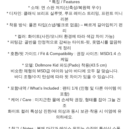
* 특징 / Features
* 소재: 면 스판 저지(신축성/복원력 우수)
* 디자인: 클래식 브리프 실루엣, 루프 레이스 트리밍, 프런트 미니
리본
* 착용 방식: 풀온 타입(스냅/벨크로 없음) – 빠르게 갈아입히기 편
리
* 컬러: 화이트(사진/모니터 환경에 따라 색감 차이 가능)
* 피팅감: 골반을 안정적으로 감싸는 타이트-핏, 옷맵시를 깔끔하
게 정리
* 호환/핏 가이드 / Fit & Compatibility : 권장 사이즈: MSD/1:4 스
케일
* 모델: Dollmore Kid 파도(Pado) 착용(43.5 cm)
비슷한 체형의 MSD급 여아와 남아 바디에 모두 잘 맞습니다.
바디 조형/수지 탄성에 따라 핏 차이가 있을 수 있습니다.
* 포함내역 / What’s Included : 팬티 1개 (인형 및 다른 아이템 미
포함)
* 케어 / Care : 미지근한 물에 손세탁 권장, 형태를 잡아 그늘 건
조
화이트 컬러 특성상 진한/새 의상과 동시 보관·착용 시 이염에 유
의하세요.
* 참고 / Notes : 봉제 마감과 레이스 위치는 수작업 특성상 소폭