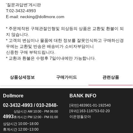
'질문과답변'게시판
T:02-3432-4993
E-mail: necking@dollmore.com
* 주문제작된 구체관절인형및 의상등의 상품은 교환및 환불이 되
지 않습니다.
* 고객의 변심이나 물품에 대한 정보를 잘못인식하고 구매하신경
우에는 교환및 반송은 배송비가 소비자부담이니
신중한 구매 부탁드립니다.
상품상세정보
구매가이드
관련상품
Dollmore
BANK INFO
ㅡ
ㅡ
02-3432-4993 / 010-2848-
[국민] 483901-01-192540
[우리] 163-116753-02-20
4993
이은영돌모아
상담시간 10:00~18:00
휴게시간 12:00~13:00