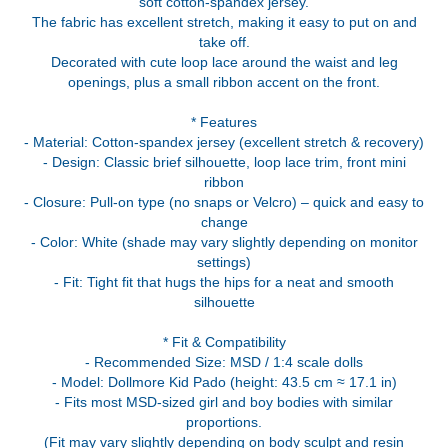
soft cotton-spandex jersey.
The fabric has excellent stretch, making it easy to put on and
take off.
Decorated with cute loop lace around the waist and leg
openings, plus a small ribbon accent on the front.
* Features
- Material: Cotton-spandex jersey (excellent stretch & recovery)
- Design: Classic brief silhouette, loop lace trim, front mini
ribbon
- Closure: Pull-on type (no snaps or Velcro) – quick and easy to
change
- Color: White (shade may vary slightly depending on monitor
settings)
- Fit: Tight fit that hugs the hips for a neat and smooth
silhouette
* Fit & Compatibility
- Recommended Size: MSD / 1:4 scale dolls
- Model: Dollmore Kid Pado (height: 43.5 cm ≈ 17.1 in)
- Fits most MSD-sized girl and boy bodies with similar
proportions.
(Fit may vary slightly depending on body sculpt and resin