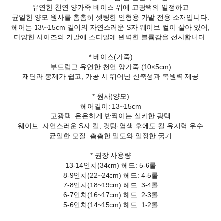
유연한 천연 양가죽 베이스 위에 고광택의 일정하고
균일한 양모 원사를 촘촘히 셋팅한 인형용 가발 전용 소재입니다.
헤어는 13\~15cm 길이의 자연스러운 S자 웨이브 컬이 살아 있어,
다양한 사이즈의 가발에 스타일에 완벽한 볼륨감을 선사합니다.
* 베이스(가죽)
부드럽고 유연한 천연 양가죽 (10×5cm)
재단과 봉제가 쉽고, 가공 시 뛰어난 신축성과 복원력 제공
* 원사(양모)
헤어길이: 13~15cm
고광택: 은은하게 반짝이는 실키한 광택
웨이브: 자연스러운 S자 컬, 컷팅·염색 후에도 컬 유지력 우수
균일한 모질: 촘촘한 밀도와 일정한 굵기
* 권장 사용량
13-14인치(34cm) 헤드: 5-6롤
8-9인치(22~24cm) 헤드: 4-5롤
7-8인치(18~19cm) 헤드: 3-4롤
6-7인치(16~17cm) 헤드: 2-3롤
5-6인치(14~15cm) 헤드: 1-2롤