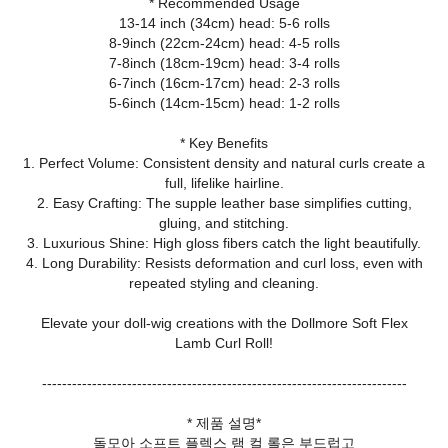
* Recommended Usage
13-14 inch (34cm) head: 5-6 rolls
8-9inch (22cm-24cm) head: 4-5 rolls
7-8inch (18cm-19cm) head: 3-4 rolls
6-7inch (16cm-17cm) head: 2-3 rolls
5-6inch (14cm-15cm) head: 1-2 rolls
* Key Benefits
1. Perfect Volume: Consistent density and natural curls create a
full, lifelike hairline.
2. Easy Crafting: The supple leather base simplifies cutting,
gluing, and stitching.
3. Luxurious Shine: High gloss fibers catch the light beautifully.
4. Long Durability: Resists deformation and curl loss, even with
repeated styling and cleaning.
Elevate your doll‑wig creations with the Dollmore Soft Flex
Lamb Curl Roll!
-------------------------------------------------------------------------
* 제품 설명*
돌모아 소프트 플렉스 램 컬 롤은 부드럽고