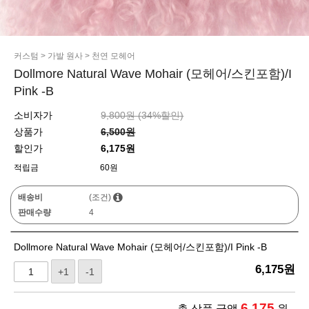
커스텀
>
가발 원사
>
천연 모헤어
Dollmore Natural Wave Mohair (모헤어/스킨포함)/I
Pink -B
소비자가
9,800원 (
34
%할인)
상품가
6,500원
할인가
6,175원
적립금
60원
배송비
(조건)
판매수량
4
Dollmore Natural Wave Mohair (모헤어/스킨포함)/I Pink -B
6,175
원
+1
-1
6,175
총 상품 금액
원