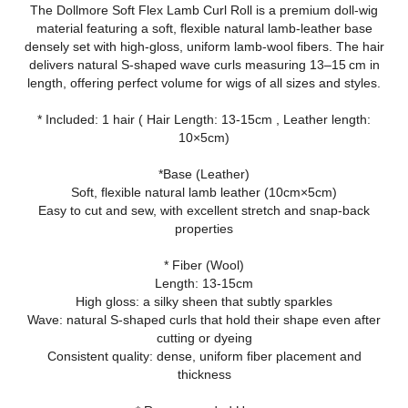
The Dollmore Soft Flex Lamb Curl Roll is a premium doll‑wig
material featuring a soft, flexible natural lamb‑leather base
densely set with high‑gloss, uniform lamb‑wool fibers. The hair
delivers natural S‑shaped wave curls measuring 13–15 cm in
length, offering perfect volume for wigs of all sizes and styles.
* Included: 1 hair ( Hair Length: 13-15cm , Leather length:
10×5cm)
*Base (Leather)
Soft, flexible natural lamb leather (10cm×5cm)
Easy to cut and sew, with excellent stretch and snap‑back
properties
* Fiber (Wool)
Length: 13-15cm
High gloss: a silky sheen that subtly sparkles
Wave: natural S‑shaped curls that hold their shape even after
cutting or dyeing
Consistent quality: dense, uniform fiber placement and
thickness