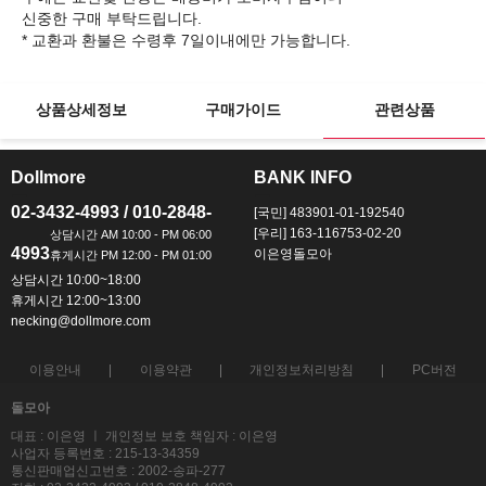
신중한 구매 부탁드립니다.
상품상세정보
구매가이드
관련상품
Dollmore
BANK INFO
ㅡ
ㅡ
02-3432-4993 / 010-2848-
[국민] 483901-01-192540
[우리] 163-116753-02-20
4993
이은영돌모아
상담시간 10:00~18:00
휴게시간 12:00~13:00
necking@dollmore.com
이용안내
이용약관
개인정보처리방침
PC버전
돌모아
대표 : 이은영 ㅣ 개인정보 보호 책임자 : 이은영
사업자 등록번호 : 215-13-34359
통신판매업신고번호 : 2002-송파-277