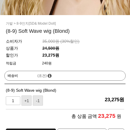
가발
>
8-9인치[SD& Model Doll]
(8-9) Soft Wave wig (Blond)
소비자가
35,000원 (
30
%할인)
상품가
24,500원
할인가
23,275원
적립금
240원
배송비
(조건)
(8-9) Soft Wave wig (Blond)
23,275
원
+1
-1
23,275
총 상품 금액
원