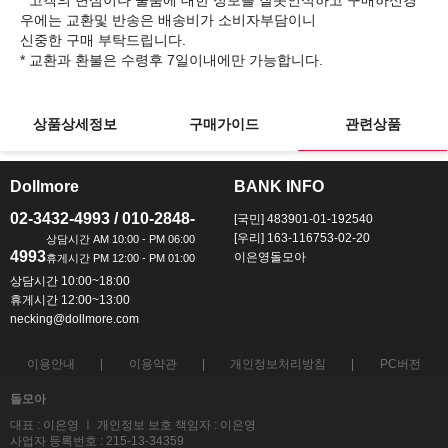
* 고객의 변심이나 물품에 대한 정보를 잘못인식하고 구매하신경
우에는 교환및 반송은 배송비가 소비자부담이니
신중한 구매 부탁드립니다.
상품상세정보
구매가이드
관련상품
Dollmore
BANK INFO
ㅡ
ㅡ
02-3432-4993 / 010-2848-
[국민] 483901-01-192540
[우리] 163-116753-02-20
4993
이은영돌모아
상담시간 10:00~18:00
휴게시간 12:00~13:00
necking@dollmore.com
이용안내
이용약관
개인정보처리방침
PC버전
돌모아
대표 : 이은영 ㅣ 개인정보 보호 책임자 : 이은영
사업자 등록번호 : 215-13-34359