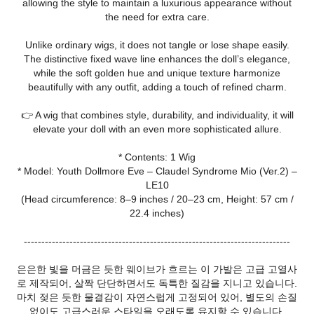
allowing the style to maintain a luxurious appearance without
the need for extra care.
Unlike ordinary wigs, it does not tangle or lose shape easily.
The distinctive fixed wave line enhances the doll’s elegance,
while the soft golden hue and unique texture harmonize
beautifully with any outfit, adding a touch of refined charm.
👉 A wig that combines style, durability, and individuality, it will
elevate your doll with an even more sophisticated allure.
* Contents: 1 Wig
* Model: Youth Dollmore Eve – Claudel Syndrome Mio (Ver.2) –
LE10
(Head circumference: 8–9 inches / 20–23 cm, Height: 57 cm /
22.4 inches)
----------------------------------------------------------------------------
은은한 빛을 머금은 듯한 웨이브가 흐르는 이 가발은 고급 고열사
로 제작되어, 살짝 단단하면서도 독특한 질감을 지니고 있습니다.
마치 젖은 듯한 물결감이 자연스럽게 고정되어 있어, 별도의 손질
없이도 고급스러운 스타일을 오래도록 유지할 수 있습니다.