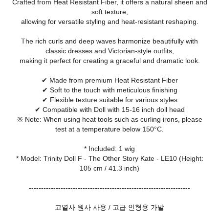
Crafted from Heat Resistant Fiber, it offers a natural sheen and
soft texture,
allowing for versatile styling and heat-resistant reshaping.
The rich curls and deep waves harmonize beautifully with
classic dresses and Victorian-style outfits,
making it perfect for creating a graceful and dramatic look.
✔ Made from premium Heat Resistant Fiber
✔ Soft to the touch with meticulous finishing
✔ Flexible texture suitable for various styles
✔ Compatible with Doll with 15-16 inch doll head
※ Note: When using heat tools such as curling irons, please
test at a temperature below 150°C.
* Included: 1 wig
* Model: Trinity Doll F - The Other Story Kate - LE10 (Height:
105 cm / 41.3 inch)
------------------------------------------------------------------
고열사 원사 사용 / 고급 인형용 가발