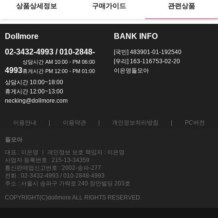
상품상세정보
구매가이드
관련상품
Dollmore
BANK INFO
ㅡ
ㅡ
02-3432-4993 / 010-2848-
[국민] 483901-01-192540
[우리] 163-116753-02-20
4993
이은영돌모아
상담시간 10:00~18:00
휴게시간 12:00~13:00
necking@dollmore.com
이용안내
이용약관
개인정보처리방침
PC버전
돌모아
대표 : 이은영 ㅣ 개인정보 보호 책임자 : 이은영
사업자 등록번호 : 215-13-34359
통신판매업신고번호 : 2002-송파-277
전화 : 02-3432-4993 / 010-2848-4993
주소 : 서울시 송파구 가락로 240 장안빌딩 203호
COPYRIGHT(C)dollmore ALL RIGHTS RESERVED.