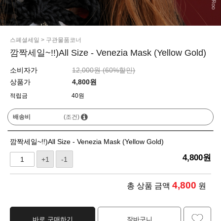
스페셜세일
>
구관물품코너
깜짝세일~!!)All Size - Venezia Mask (Yellow Gold)
소비자가
12,000원 (
60
%할인)
상품가
4,800
원
적립금
40원
배송비
(조건)
깜짝세일~!!)All Size - Venezia Mask (Yellow Gold)
4,800
원
+1
-1
4,800
총 상품 금액
원
바로 구매하기
장바구니