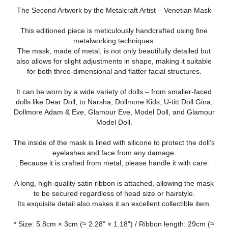
The Second Artwork by the Metalcraft Artist – Venetian Mask
This editioned piece is meticulously handcrafted using fine
metalworking techniques.
The mask, made of metal, is not only beautifully detailed but
also allows for slight adjustments in shape, making it suitable
for both three-dimensional and flatter facial structures.
It can be worn by a wide variety of dolls – from smaller-faced
dolls like Dear Doll, to Narsha, Dollmore Kids, U-titt Doll Gina,
Dollmore Adam & Eve, Glamour Eve, Model Doll, and Glamour
Model Doll.
The inside of the mask is lined with silicone to protect the doll’s
eyelashes and face from any damage.
Because it is crafted from metal, please handle it with care.
A long, high-quality satin ribbon is attached, allowing the mask
to be secured regardless of head size or hairstyle.
Its exquisite detail also makes it an excellent collectible item.
* Size: 5.8cm × 3cm (≈ 2.28" × 1.18") / Ribbon length: 29cm (≈