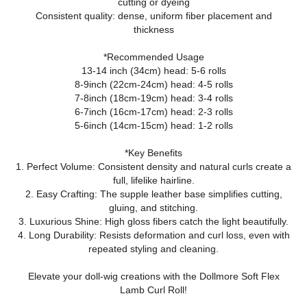
cutting or dyeing
Consistent quality: dense, uniform fiber placement and
thickness
*Recommended Usage
13-14 inch (34cm) head: 5-6 rolls
8-9inch (22cm-24cm) head: 4-5 rolls
7-8inch (18cm-19cm) head: 3-4 rolls
6-7inch (16cm-17cm) head: 2-3 rolls
5-6inch (14cm-15cm) head: 1-2 rolls
*Key Benefits
1. Perfect Volume: Consistent density and natural curls create a
full, lifelike hairline.
2. Easy Crafting: The supple leather base simplifies cutting,
gluing, and stitching.
3. Luxurious Shine: High gloss fibers catch the light beautifully.
4. Long Durability: Resists deformation and curl loss, even with
repeated styling and cleaning.
Elevate your doll‑wig creations with the Dollmore Soft Flex
Lamb Curl Roll!