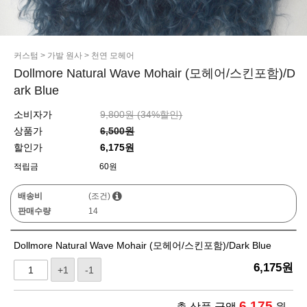
커스텀
>
가발 원사
>
천연 모헤어
Dollmore Natural Wave Mohair (모헤어/스킨포함)/D
ark Blue
소비자가
9,800원 (
34
%할인)
상품가
6,500원
할인가
6,175원
적립금
60원
배송비
(조건)
판매수량
14
Dollmore Natural Wave Mohair (모헤어/스킨포함)/Dark Blue
6,175
원
+1
-1
6,175
총 상품 금액
원