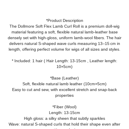
*Product Description
The Dollmore Soft Flex Lamb Curl Roll is a premium doll‑wig
material featuring a soft, flexible natural lamb‑leather base
densely set with high‑gloss, uniform lamb‑wool fibers. The hair
delivers natural S‑shaped wave curls measuring 13–15 cm in
length, offering perfect volume for wigs of all sizes and styles.
* Included: 1 hair ( Hair Length: 13-15cm , Leather length:
10×5cm)
*Base (Leather)
Soft, flexible natural lamb leather (10cm×5cm)
Easy to cut and sew, with excellent stretch and snap‑back
properties
*Fiber (Wool)
Length: 13-15cm
High gloss: a silky sheen that subtly sparkles
Wave: natural S‑shaped curls that hold their shape even after