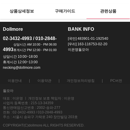
상품상세정보
구매가이드
관련상품
Dollmore
BANK INFO
ㅡ
ㅡ
02-3432-4993 / 010-2848-
[국민] 483901-01-192540
[우리] 163-116753-02-20
4993
이은영돌모아
상담시간 10:00~18:00
휴게시간 12:00~13:00
necking@dollmore.com
이용안내
이용약관
개인정보처리방침
PC버전
돌모아
대표 : 이은영 ㅣ 개인정보 보호 책임자 : 이은영
사업자 등록번호 : 215-13-34359
통신판매업신고번호 : 2002-송파-277
전화 : 02-3432-4993 / 010-2848-4993
주소 : 서울시 송파구 가락로 240 장안빌딩 203호
COPYRIGHT(C)dollmore ALL RIGHTS RESERVED.