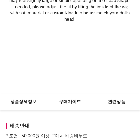
may feel slightly large or small depending on the head shape.
If needed, please adjust the fit by filling the inside of the wig
with soft material or customizing it to better match your doll's
head.
상품상세정보
구매가이드
관련상품
배송안내
* 조건 : 50,000원 이상 구매시 배송비무료.