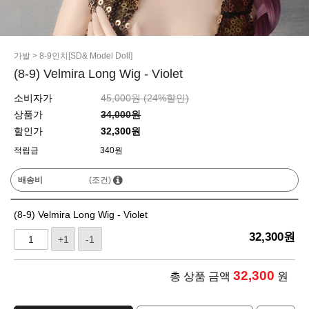
가발
>
8-9인치[SD& Model Doll]
(8-9) Velmira Long Wig - Violet
소비자가
45,000원 (
24
%할인)
상품가
34,000원
할인가
32,300원
적립금
340원
배송비
(조건)
(8-9) Velmira Long Wig - Violet
32,300
원
+1
-1
32,300
총 상품 금액
원