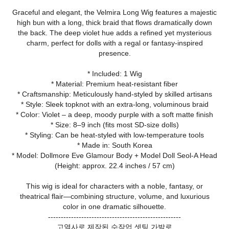
Graceful and elegant, the Velmira Long Wig features a majestic
high bun with a long, thick braid that flows dramatically down
the back. The deep violet hue adds a refined yet mysterious
charm, perfect for dolls with a regal or fantasy-inspired
presence.
* Included: 1 Wig
* Material: Premium heat-resistant fiber
* Craftsmanship: Meticulously hand-styled by skilled artisans
* Style: Sleek topknot with an extra-long, voluminous braid
* Color: Violet – a deep, moody purple with a soft matte finish
* Size: 8–9 inch (fits most SD-size dolls)
* Styling: Can be heat-styled with low-temperature tools
* Made in: South Korea
* Model: Dollmore Eve Glamour Body + Model Doll Seol-A Head
(Height: approx. 22.4 inches / 57 cm)
This wig is ideal for characters with a noble, fantasy, or
theatrical flair—combining structure, volume, and luxurious
color in one dramatic silhouette.
----------------------------------------------------
고열사로 제작된 수작업 셋팅 가발로