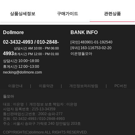
상품상세정보
구매가이드
관련상품
Dollmore
BANK INFO
ㅡ
ㅡ
02-3432-4993 / 010-2848-
[국민] 483901-01-192540
[우리] 163-116753-02-20
4993
이은영돌모아
상담시간 10:00~18:00
휴게시간 12:00~13:00
necking@dollmore.com
이용안내
이용약관
개인정보처리방침
PC버전
돌모아
대표 : 이은영 ㅣ 개인정보 보호 책임자 : 이은영
사업자 등록번호 : 215-13-34359
통신판매업신고번호 : 2002-송파-277
전화 : 02-3432-4993 / 010-2848-4993
주소 : 서울시 송파구 가락로 240 장안빌딩 203호
COPYRIGHT(C)dollmore ALL RIGHTS RESERVED.