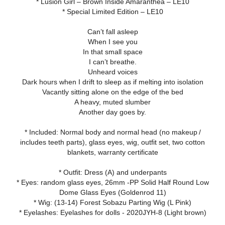
* Lusion Girl – Brown Inside Amaranthea – LE10
* Special Limited Edition – LE10
Can’t fall asleep
When I see you
In that small space
I can’t breathe.
Unheard voices
Dark hours when I drift to sleep as if melting into isolation
Vacantly sitting alone on the edge of the bed
A heavy, muted slumber
Another day goes by.
* Included: Normal body and normal head (no makeup /
includes teeth parts), glass eyes, wig, outfit set, two cotton
blankets, warranty certificate
* Outfit: Dress (A) and underpants
* Eyes: random glass eyes, 26mm -PP Solid Half Round Low
Dome Glass Eyes (Goldenrod 11)
* Wig: (13-14) Forest Sobazu Parting Wig (L Pink)
* Eyelashes: Eyelashes for dolls - 2020JYH-8 (Light brown)