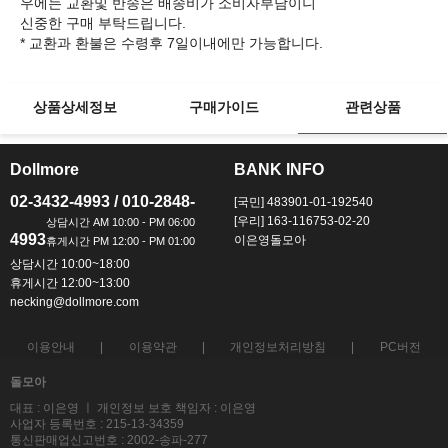
우에는 교환및 반송은 배송비가 소비자부담이니
신중한 구매 부탁드립니다.
상품상세정보
구매가이드
관련상품
Dollmore
BANK INFO
ㅡ
ㅡ
02-3432-4993 / 010-2848-
[국민] 483901-01-192540
[우리] 163-116753-02-20
4993
이은영돌모아
상담시간 10:00~18:00
휴게시간 12:00~13:00
necking@dollmore.com
이용안내
이용약관
개인정보처리방침
PC버전
돌모아
대표 : 이은영 ㅣ 개인정보 보호 책임자 : 이은영
사업자 등록번호 : 215-13-34359
통신판매업신고번호 : 2002-송파-277