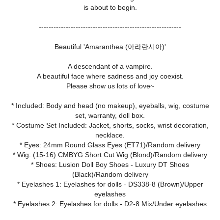
is about to begin.
----------------------------------------------------------
Beautiful 'Amaranthea (아라란시아)'
A descendant of a vampire.
A beautiful face where sadness and joy coexist.
Please show us lots of love~
* Included: Body and head (no makeup), eyeballs, wig, costume
set, warranty, doll box.
* Costume Set Included: Jacket, shorts, socks, wrist decoration,
necklace.
* Eyes: 24mm Round Glass Eyes (ET71)/Random delivery
* Wig: (15-16) CMBYG Short Cut Wig (Blond)/Random delivery
* Shoes: Lusion Doll Boy Shoes - Luxury DT Shoes
(Black)/Random delivery
* Eyelashes 1: Eyelashes for dolls - DS338-8 (Brown)/Upper
eyelashes
* Eyelashes 2: Eyelashes for dolls - D2-8 Mix/Under eyelashes