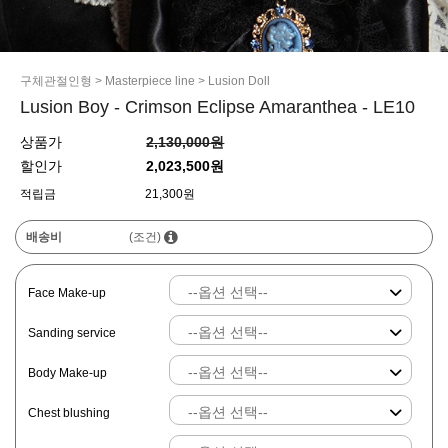
구체관절인형
>
Masterpiece line
>
Lusion Doll
Lusion Boy - Crimson Eclipse Amaranthea - LE10
상품가
2,130,000원
할인가
2,023,500원
적립금
21,300원
배송비
(조건)
Face Make-up
Sanding service
Body Make-up
Chest blushing