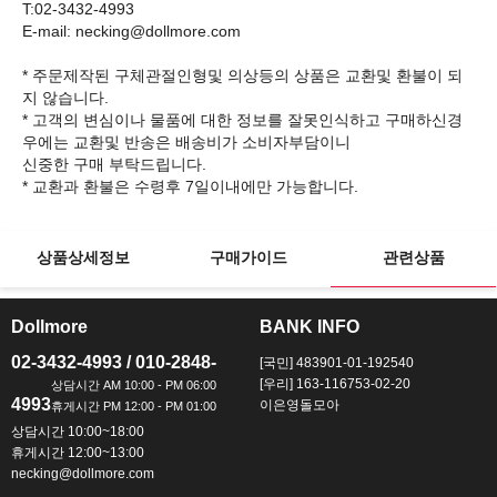
T:02-3432-4993
E-mail: necking@dollmore.com
* 주문제작된 구체관절인형및 의상등의 상품은 교환및 환불이 되
지 않습니다.
* 고객의 변심이나 물품에 대한 정보를 잘못인식하고 구매하신경
우에는 교환및 반송은 배송비가 소비자부담이니
신중한 구매 부탁드립니다.
상품상세정보
구매가이드
관련상품
Dollmore
BANK INFO
ㅡ
ㅡ
02-3432-4993 / 010-2848-
[국민] 483901-01-192540
[우리] 163-116753-02-20
4993
이은영돌모아
상담시간 10:00~18:00
휴게시간 12:00~13:00
necking@dollmore.com