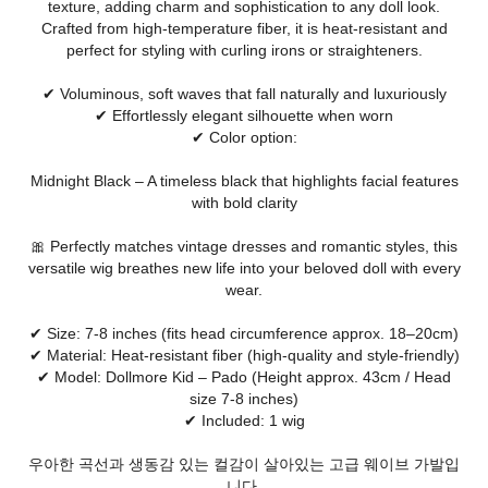
texture, adding charm and sophistication to any doll look.
Crafted from high-temperature fiber, it is heat-resistant and
perfect for styling with curling irons or straighteners.
✔ Voluminous, soft waves that fall naturally and luxuriously
✔ Effortlessly elegant silhouette when worn
✔ Color option:
Midnight Black – A timeless black that highlights facial features
with bold clarity
🎀 Perfectly matches vintage dresses and romantic styles, this
versatile wig breathes new life into your beloved doll with every
wear.
✔ Size: 7-8 inches (fits head circumference approx. 18–20cm)
✔ Material: Heat-resistant fiber (high-quality and style-friendly)
✔ Model: Dollmore Kid – Pado (Height approx. 43cm / Head
size 7-8 inches)
✔ Included: 1 wig
우아한 곡선과 생동감 있는 컬감이 살아있는 고급 웨이브 가발입
니다.