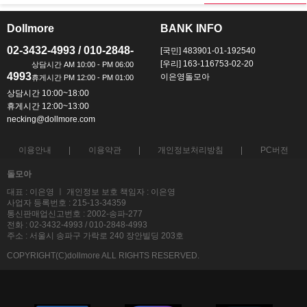
Dollmore
BANK INFO
ㅡ
ㅡ
02-3432-4993 / 010-2848-
[국민] 483901-01-192540
[우리] 163-116753-02-20
4993
이은영돌모아
상담시간 10:00~18:00
휴게시간 12:00~13:00
necking@dollmore.com
이용안내
이용약관
개인정보처리방침
PC버전
돌모아
대표 : 이은영 ㅣ 개인정보 보호 책임자 : 이은영
사업자 등록번호 : 215-13-34359
통신판매업신고번호 : 2002-송파-277
전화 : 02-3432-4993 / 010-2848-4993
주소 : 서울시 송파구 가락로 240 장안빌딩 203호
COPYRIGHT(C)dollmore ALL RIGHTS RESERVED.