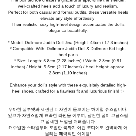
The pointed toe creates a graceful shape, while the slender,
well-crafted heels add a touch of luxury and realism.
Perfect for both casual and formal outfits, these versatile heels
elevate any style effortlessly!
Their realistic, sexy high-heel design accentuates the doll’s
elegance beautifully.
* Model: Dollmore Judith Doll Jina (Height: 44cm / 17.3 inches)
* Compatible With: Dollmore Judith Doll & Dollmore Kid high-
heel parts
* Size: Length: 5.8cm (2.28 inches) / Width: 2.3cm (0.91
inches) / Height: 5.5cm (2.17 inches) / Heel Height: approx.
2.8cm (1.10 inches)
Enhance your doll’s style with these exquisitely detailed high-
heel shoes, crafted for a flawless fit and luxurious finish! ✨
우아한 실루엣과 세련된 디자인이 돋보이는 하이힐 슈즈입니다.
앞코가 자연스럽게 뾰족한 라인을 이루며, 날씬한 굽이 고급스럽
고 섬세한 느낌을 더해줍니다.
캐주얼한 스타일부터 포멀한 룩까지 어떤 코디에도 완벽하게 어
울리는 매력적인 아이템!