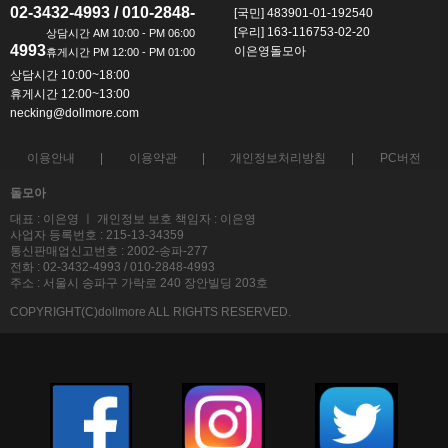
02-3432-4993 / 010-2848-
[국민] 483901-01-192540
[우리] 163-116753-02-20
4993
이은영돌모아
상담시간 10:00~18:00
휴게시간 12:00~13:00
necking@dollmore.com
이용안내
이용약관
개인정보처리방침
PC버전
돌모아
대표 : 이은영 ㅣ 개인정보 보호 책임자 : 이은영
사업자 등록번호 : 215-13-34359
통신판매업신고번호 : 2002-송파-277
전화 : 02-3432-4993 / 010-2848-4993
주소 : 서울시 송파구 가락로 240 장안빌딩 203호
COPYRIGHT(C)dollmore ALL RIGHTS RESERVED.