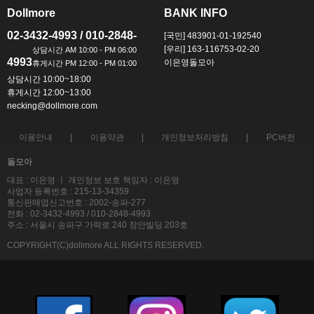
Dollmore
BANK INFO
ㅡ
ㅡ
02-3432-4993 / 010-2848-
[국민] 483901-01-192540
[우리] 163-116753-02-20
4993
이은영돌모아
상담시간 10:00~18:00
휴게시간 12:00~13:00
necking@dollmore.com
이용안내
이용약관
개인정보처리방침
PC버전
돌모아
대표 : 이은영 ㅣ 개인정보 보호 책임자 : 이은영
사업자 등록번호 : 215-13-34359
통신판매업신고번호 : 2002-송파-277
전화 : 02-3432-4993 / 010-2848-4993
주소 : 서울시 송파구 가락로 240 장안빌딩 203호
COPYRIGHT(C)dollmore ALL RIGHTS RESERVED.