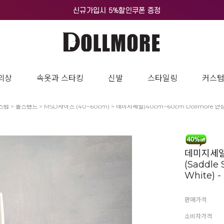
의상
속옷과 스타킹
신발
스타일링
커스
스텀
>
돌스탠드
>
MSD사이즈 (40~60cm)
> 데미지세일)40cm~60cm Dollmore 안장형 돌스
데미지세일)
(Saddle 
White) -
판매가격
소비자가격