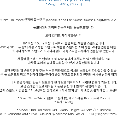
base thickness 2 mm (0.08 inches)
* Weight: 430 g (15.2 oz)
60cm Dollmore 안장형 돌스탠드 (Saddle Stand For 40cm~60cm Doll)(Metal & ALL
돌모아에서 제작한 한국산 메탈 돌스탠드입니다.
오직 10개만 제작되었습니다.
16" 이상(40cm 이상)의 사이지 돌을 위한 새들형 스탠드입니다.
MSD와 SD 모두 함께 사용 가능한 스탠드로 새들형 스탠드는 치마 등을 코디한 인형을 위한
허리나 등으로 스탠드가 드러나지 않아 더욱 스타일리시하게 연출할 수 있습니다.
새들형 돌스탠드는 인형의 키에 따라 높이가 조절되는 익스텐션 타입으로
나사를 조여서 높이를 고정할 수 있어 더욱 안정적입니다.
또한 인형의 하부를 지탱해 주는 부분은 윙타입으로 몸체의 스타일에 따라잡아줄 수 있습
론 돌 스탠드의 윙은 쿠션감이 있는 탄성이 좋은 재질로 코팅되어 인형의 몸체를 상하게 하지
바닥면은 무게감 있는 니켈도금이 된 메탈로 제작되어서 세련된 연출이 가능 헙니다.
고급 스테인리스로 제작된 기둥은 긁힘이나 변색의 위험이 적습니다.
면에 스탠드 기둥을 돌려서 고정하는 방식으로 나사가 많치 않아서 조립및 분해가 쉽고 보관
* Size : 19cm-34cm (높이 조절가능), 베이스지름 16cm (두께 2mm)
* 무게 : 430g
* Model 1: Kid Dollmore Girl - Pado (Height: 43.5cm / 17.1 inches)
el 2: Dollmore Youth Eve - Claudel Syndrome Mio (Ver 2) - LE10 (Height: 57cm /