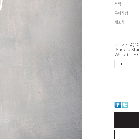
적립금
특이사항
제조사
데미지세일)40
(Saddle Sta
White) - LE1