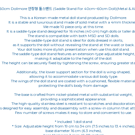
60cm Dollmore 안장형 돌스탠드 (Saddle Stand For 40cm~60cm Doll)(Metal & ALL
This is a Korean-made metal doll stand produced by Dollmore.
It is a stable and luxurious stand made of solid metal with a 4mm thickne
We made 10 piece only at this time.
It is a saddle-type stand designed for 16 inches (40 cm) high dolls or taller do
The stand is compatible with both MSD and SD dolls.
The saddle-type doll stand is ideal for dolls dressed in skirts,
as it supports the doll without revealing the stand at the waist or back.
Your doll looks more stylish presentation when use this doll stand.
The saddle-type doll stand features an extension-type adjustable height
making it adaptable to the height of the doll.
The height can be securely fixed by tightening the screw, ensuring greater sta
Additionally, the lower support section for the doll is wing-shaped,
allowing it to accommodate various doll body type.
The wings of the doll stand are coated with a cushioned, flexible material
protecting the doll's body from damage.
The base is crafted from nickel-plated metal with substantial weight,
providing a sophisticated appearance.
The high-quality stainless steel is resistant to scratches and discoloration
is designed for easy assembly and disassembly with a screw-in column that att
Few number of screws makes it easy to store and convenient to use.
* Included: 1 doll stand
* Size: Adjustable height from 19 cm to 34 cm (7.5 inches to 13.4 inches)
base diameter 16 cm (6.3 inches),