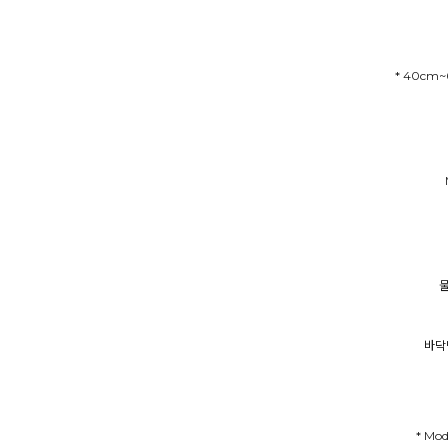
* 40cm~
물
바닥
* Mod