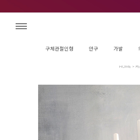
구체관절인형
안구
가발
HOME
>
커