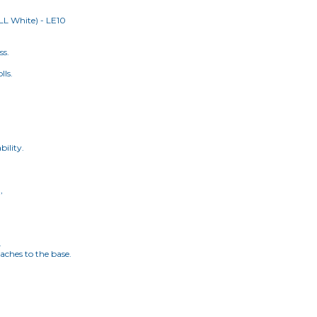
 White) - LE10
ss.
lls.
,
bility.
,
.
aches to the base.
,