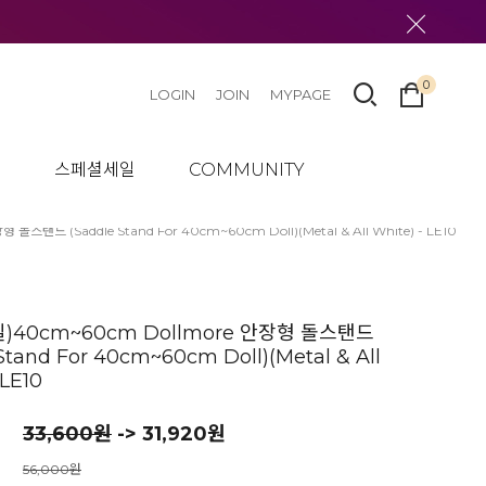
0
LOGIN
JOIN
MYPAGE
텀
스페셜세일
COMMUNITY
탠드 (Saddle Stand For 40cm~60cm Doll)(Metal & All White) - LE10
40cm~60cm Dollmore 안장형 돌스탠드
Stand For 40cm~60cm Doll)(Metal & All
 LE10
33,600
원
-> 31,920원
56,000원