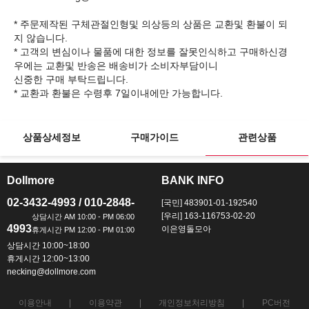
* 주문제작된 구체관절인형및 의상등의 상품은 교환및 환불이 되
지 않습니다.
* 고객의 변심이나 물품에 대한 정보를 잘못인식하고 구매하신경
우에는 교환및 반송은 배송비가 소비자부담이니
신중한 구매 부탁드립니다.
상품상세정보
구매가이드
관련상품
Dollmore
BANK INFO
ㅡ
ㅡ
02-3432-4993 / 010-2848-
[국민] 483901-01-192540
[우리] 163-116753-02-20
4993
이은영돌모아
상담시간 10:00~18:00
휴게시간 12:00~13:00
necking@dollmore.com
이용안내
이용약관
개인정보처리방침
PC버전