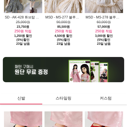
ATS-02)
SD - AK-428 튜브탑 체크원피스 AJM0806
MSD - MS-277 블루밍 레이스 드레스 세트 AJM0806
MSD - MS-278 블루밍 레이스 원피스 AJM0806
25,000원
90,000원
60,000원
23,750원
85,500원
57,000원
250원 적립
250원 적립
250원 적립
1,250원 할인
4,500원 할인
3,000원 할인
(5%)할인
(5%)할인
(5%)할인
23일 남음
23일 남음
23일 남음
신발
스타일링
커스텀