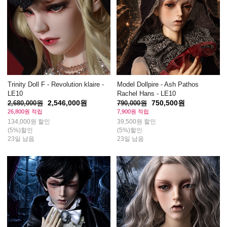
Trinity Doll F - Revolution klaire -
Model Dollpire - Ash Pathos
LE10
Rachel Hans - LE10
2,546,000원
750,500원
2,680,000원
790,000원
26,800원 적립
7,900원 적립
134,000원 할인
39,500원 할인
(5%)할인
(5%)할인
23일 남음
23일 남음