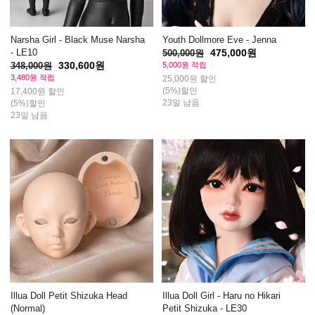
Narsha Girl - Black Muse Narsha
Youth Dollmore Eve - Jenna
- LE10
475,000원
500,000원
330,600원
348,000원
5,000원 적립
3,480원 적립
25,000원 할인
(5%)할인
17,400원 할인
23일 남음
(5%)할인
23일 남음
Illua Doll Petit Shizuka Head
Illua Doll Girl - Haru no Hikari
(Normal)
Petit Shizuka - LE30