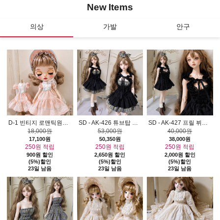
New
Items
의상
가발
안구
ATS-05)
D-1 빈티지 로맨틱원피스 세트 (브라이스, 란도우도우, 쿠쿠클라라, 루루코, 1/6사이즈) AJM0806
SD - AK-426 튜브탑 체크원피스, 프릴 뷔스티에 원피스 세트 AJM0806
SD - AK-427 프릴 뷔스티에 원피스 AJM0806
18,000원
53,000원
40,000원
17,100원
50,350원
38,000원
250원 적립
250원 적립
250원 적립
900원 할인
2,650원 할인
2,000원 할인
(5%)할인
(5%)할인
(5%)할인
23일 남음
23일 남음
23일 남음