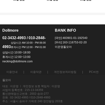
Dollmore
BANK INFO
ㅡ
ㅡ
02-3432-4993 / 010-2848-
[국민] 483901-01-192540
[우리] 163-116753-02-20
4993
이은영돌모아
상담시간 10:00~18:00
휴게시간 12:00~13:00
necking@dollmore.com
이용안내
이용약관
개인정보처리방침
PC버전
돌모아
대표 : 이은영 ㅣ 개인정보 보호 책임자 : 이은영
사업자 등록번호 : 215-13-34359
통신판매업신고번호 : 2002-송파-277
전화 : 02-3432-4993 / 010-2848-4993
주소 : 서울시 송파구 가락로 240 장안빌딩 203호