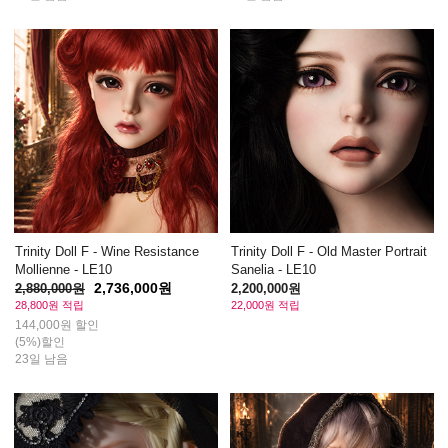
Trinity Doll F - Wine Resistance
Trinity Doll F - Old Master Portrait
Mollienne - LE10
Sanelia - LE10
2,736,000원
2,880,000원
2,200,000원
28,800원 적립
22,000원 적립
144,000원 할인
(5%)할인
23일 남음