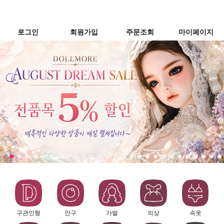
로그인
회원가입
주문조회
마이페이지
구관인형
안구
가발
의상
속옷