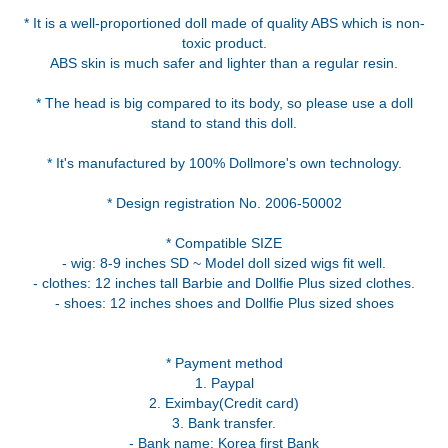
* It is a well-proportioned doll made of quality ABS which is non-
toxic product.
ABS skin is much safer and lighter than a regular resin.
* The head is big compared to its body, so please use a doll
stand to stand this doll.
* It's manufactured by 100% Dollmore's own technology.
* Design registration No. 2006-50002
* Compatible SIZE
- wig: 8-9 inches SD ~ Model doll sized wigs fit well.
- clothes: 12 inches tall Barbie and Dollfie Plus sized clothes.
- shoes: 12 inches shoes and Dollfie Plus sized shoes
* Payment method
1. Paypal
2. Eximbay(Credit card)
3. Bank transfer.
- Bank name: Korea first Bank