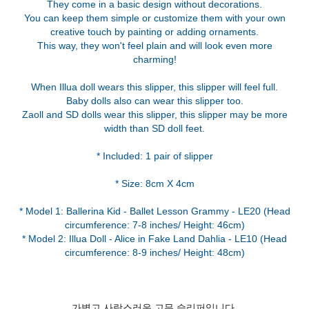
They come in a basic design without decorations.
You can keep them simple or customize them with your own
creative touch by painting or adding ornaments.
This way, they won't feel plain and will look even more
charming!
When Illua doll wears this slipper, this slipper will feel full.
Baby dolls also can wear this slipper too.
Zaoll and SD dolls wear this slipper, this slipper may be more
width than SD doll feet.
* Included: 1 pair of slipper
* Size: 8cm X 4cm
* Model 1: Ballerina Kid - Ballet Lesson Grammy - LE20 (Head
circumference: 7-8 inches/ Height: 46cm)
* Model 2: Illua Doll - Alice in Fake Land Dahlia - LE10 (Head
가볍고 사랑스러운 고무 슬리퍼입니다.