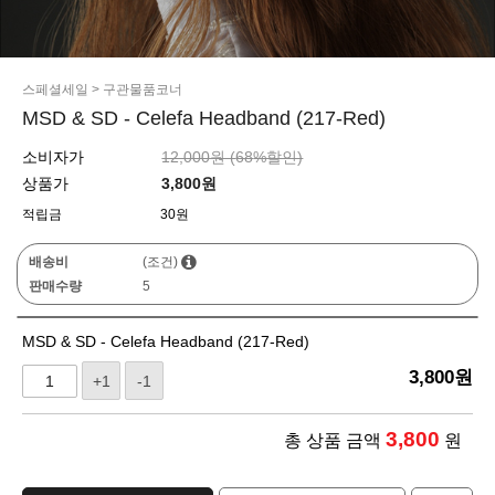
스페셜세일
>
구관물품코너
MSD & SD - Celefa Headband (217-Red)
소비자가
12,000원 (
68
%할인)
상품가
3,800
원
적립금
30원
배송비
(조건)
판매수량
5
MSD & SD - Celefa Headband (217-Red)
3,800
원
+1
-1
3,800
총 상품 금액
원