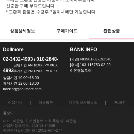
신중한 구매 부탁드립니다.
상품상세정보
구매가이드
관련상품
Dollmore
BANK INFO
ㅡ
ㅡ
02-3432-4993 / 010-2848-
[국민] 483901-01-192540
[우리] 163-116753-02-20
4993
이은영돌모아
상담시간 10:00~18:00
휴게시간 12:00~13:00
necking@dollmore.com
이용안내
이용약관
개인정보처리방침
PC버전
돌모아
대표 : 이은영 ㅣ 개인정보 보호 책임자 : 이은영
사업자 등록번호 : 215-13-34359
통신판매업신고번호 : 2002-송파-277