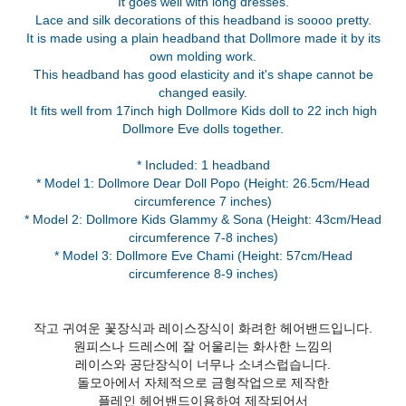
It goes well with long dresses.
Lace and silk decorations of this headband is soooo pretty.
It is made using a plain headband that Dollmore made it by its
own molding work.
This headband has good elasticity and it's shape cannot be
changed easily.
It fits well from 17inch high Dollmore Kids doll to 22 inch high
Dollmore Eve dolls together.
* Included: 1 headband
* Model 1: Dollmore Dear Doll Popo (Height: 26.5cm/Head
circumference 7 inches)
* Model 2: Dollmore Kids Glammy & Sona (Height: 43cm/Head
circumference 7-8 inches)
* Model 3: Dollmore Eve Chami (Height: 57cm/Head
작고 귀여운 꽃장식과 레이스장식이 화려한 헤어밴드입니다.
원피스나 드레스에 잘 어울리는 화사한 느낌의
레이스와 공단장식이 너무나 소녀스럽습니다.
돌모아에서 자체적으로 금형작업으로 제작한
플레인 헤어밴드이용하여 제작되어서