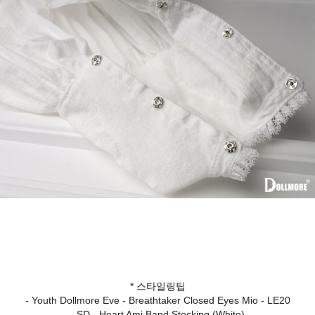
* 스타일링팁
- Youth Dollmore Eve - Breathtaker Closed Eyes Mio - LE20
- SD - Heart Ami Band Stocking (White)