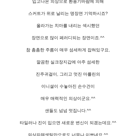
입고나온 의상으로 환풍기바람에 의해
스커트가 위로 날리는 명장면 기억하시죠?
올라가는 치마를 내리는 섹시했던
장면으로 많이 페러디되는 장면이죠.^^
참 촘촘한 주름이 매우 섬세하게 잡혀있구요,
깔끔한 실크장지갑에 아주 섬세한
진주귀걸이, 그리고 멋진 마를린의
이니셜이 수놓아진 손수건이
매우 매력적인 의상이군요.^^
샌들도 넘넘 멋집니다.^^
타일러나 진이 입으면 새로운 변신이 되겠는데요.^^
의상자체셋팅만으로도 너무나 이쁘네요.^^