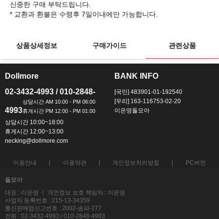
신중한 구매 부탁드립니다.
상품상세정보
구매가이드
관련상품
Dollmore
BANK INFO
ㅡ
ㅡ
02-3432-4993 / 010-2848-
[국민] 483901-01-192540
[우리] 163-116753-02-20
4993
이은영돌모아
상담시간 10:00~18:00
휴게시간 12:00~13:00
necking@dollmore.com
이용안내
이용약관
개인정보처리방침
PC버전
돌모아
대표 : 이은영 ㅣ 개인정보 보호 책임자 : 이은영
사업자 등록번호 : 215-13-34359
통신판매업신고번호 : 2002-송파-277
전화 : 02-3432-4993 / 010-2848-4993