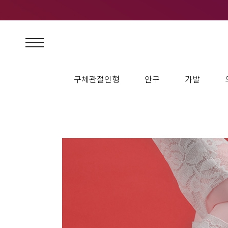
구체관절인형
안구
가발