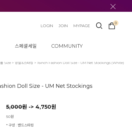
0
LOGIN
JOIN
MYPAGE
텀
스페셜세일
COMMUNITY
돌 Size
>
양말&스타킹
> 16inch Fashion Doll Size - UM Net Stockings (White)
ashion Doll Size - UM Net Stockings
5,000
원
-> 4,750원
50원
* 구성 : 밴드스타킹