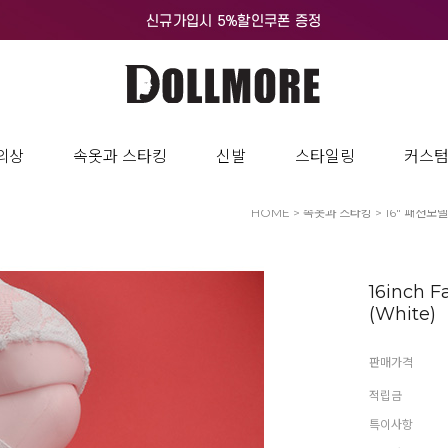
의상
속옷과 스타킹
신발
스타일링
커스
HOME
>
속옷과 스타킹
>
16" 패션모델
16inch F
(White)
판매가격
적립금
특이사항