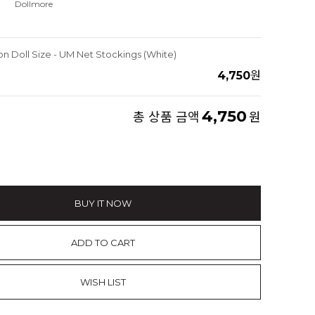
Dollmore
on Doll Size - UM Net Stockings (White)
4,750
원
4,750
총 상품 금액
원
BUY IT NOW
ADD TO CART
WISH LIST