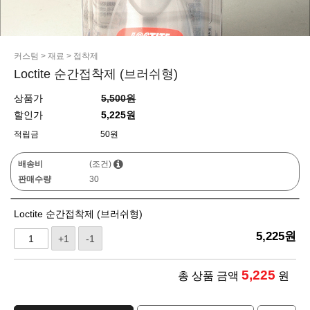
커스텀
>
재료
>
접착제
Loctite 순간접착제 (브러쉬형)
상품가
5,500원
할인가
5,225원
적립금
50원
배송비
(조건)
판매수량
30
Loctite 순간접착제 (브러쉬형)
5,225
원
+1
-1
5,225
총 상품 금액
원