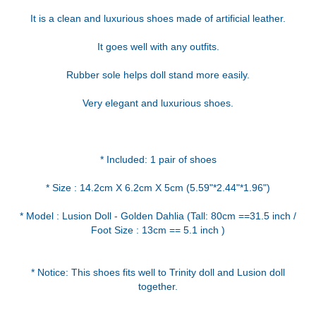
It is a clean and luxurious shoes made of artificial leather.
It goes well with any outfits.
Rubber sole helps doll stand more easily.
Very elegant and luxurious shoes.
* Included: 1 pair of shoes
* Size : 14.2cm X 6.2cm X 5cm (5.59"*2.44"*1.96")
* Model : Lusion Doll - Golden Dahlia (Tall: 80cm ==31.5 inch /
Foot Size : 13cm == 5.1 inch )
* Notice: This shoes fits well to Trinity doll and Lusion doll