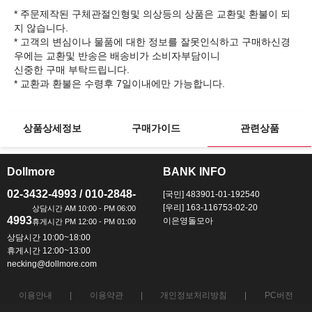
* 주문제작된 구체관절인형및 의상등의 상품은 교환및 환불이 되
지 않습니다.
* 고객의 변심이나 물품에 대한 정보를 잘못인식하고 구매하신경
우에는 교환및 반송은 배송비가 소비자부담이니
신중한 구매 부탁드립니다.
상품상세정보
구매가이드
관련상품
Dollmore
BANK INFO
ㅡ
ㅡ
02-3432-4993 / 010-2848-
[국민] 483901-01-192540
[우리] 163-116753-02-20
4993
이은영돌모아
상담시간 10:00~18:00
휴게시간 12:00~13:00
necking@dollmore.com
이용안내
이용약관
개인정보처리방침
PC버전