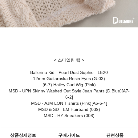
< 스타일링 팁 >
Ballerina Kid - Pearl Dust Sophie - LE20
12mm Guitaroska Resin Eyes (G-03)
(6-7) Hailey Curl Wig (Pink)
MSD - UPN Skinny Washed Out Style Jean Pants (D.Blue)[A7-
6-2]
MSD - AJM LON T shirts (Pink)[A6-6-4]
MSD & SD - EM Hairband (039)
MSD - HY Sneakers (008)
상품상세정보
구매가이드
관련상품